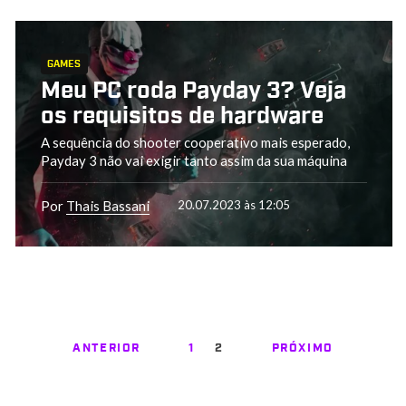
GAMES
Meu PC roda Payday 3? Veja
os requisitos de hardware
A sequência do shooter cooperativo mais esperado,
Payday 3 não vai exigir tanto assim da sua máquina
Por
Thais Bassani
20.07.2023 às 12:05
ANTERIOR
1
2
PRÓXIMO