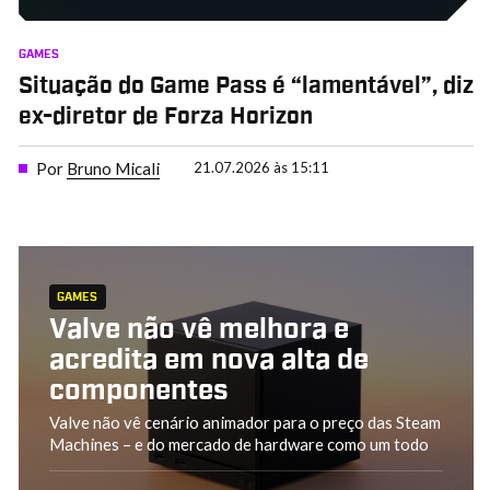
GAMES
Situação do Game Pass é “lamentável”, diz
ex-diretor de Forza Horizon
Por
Bruno Micali
21.07.2026 às 15:11
GAMES
Valve não vê melhora e
acredita em nova alta de
componentes
Valve não vê cenário animador para o preço das Steam
Machines – e do mercado de hardware como um todo