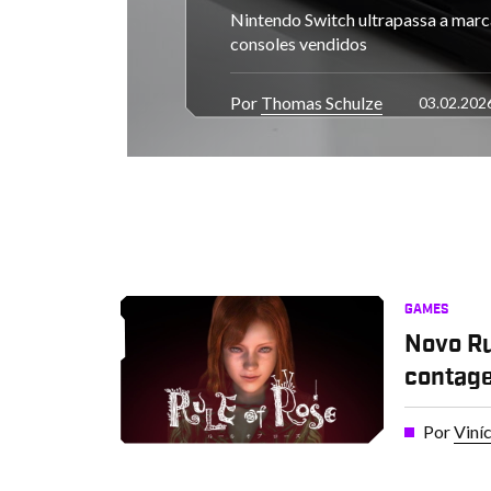
Nintendo Switch ultrapassa a marc
consoles vendidos
Por
Thomas Schulze
03.02.202
GAMES
Novo Ru
contag
Por
Viní