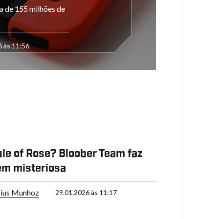
a de 155 milhões de
6 às 11:56
le of Rose? Bloober Team faz
em misteriosa
cius Munhoz
29.01.2026 às 11:17