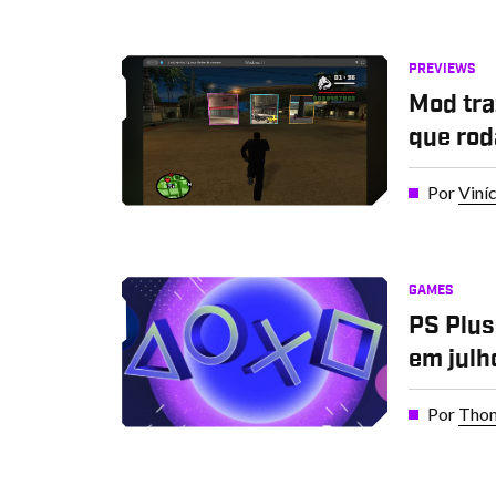
PREVIEWS
Mod tra
que rod
Por
Viní
GAMES
PS Plus
em julh
Por
Thom