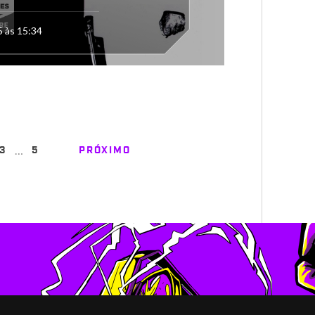
5 às 15:34
…
3
5
PRÓXIMO