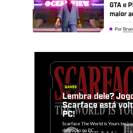
GTA e P
maior a
Por
Brun
GAMES
Lembra dele? Jog
Scarface está vol
PC!
Scarface The World is Yours terá n
definição no PC