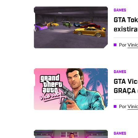
GAMES
GTA Tok
existir
Por
Viní
GAMES
GTA Vic
GRAÇA 
Por
Viní
GAMES