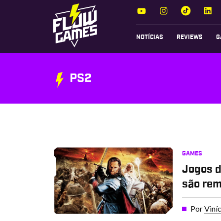
NOTÍCIAS
REVIEWS
G
PS2
GAMES
Jogos d
são re
Por
Viní