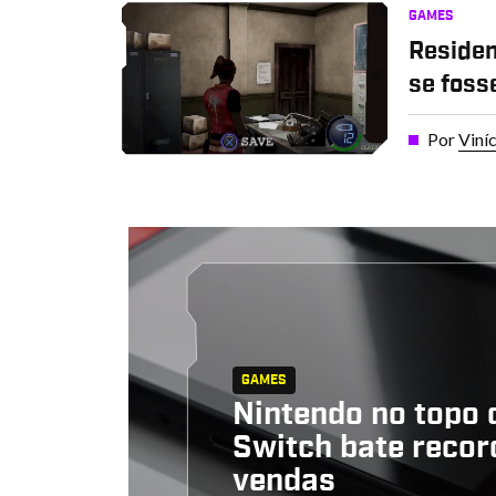
GAMES
Residen
se fosse
Por
Viní
GAMES
Nintendo no topo
Switch bate recor
vendas