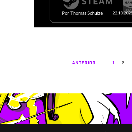
Por
Thomas Schulze
22.10.202
ANTERIOR
1
2