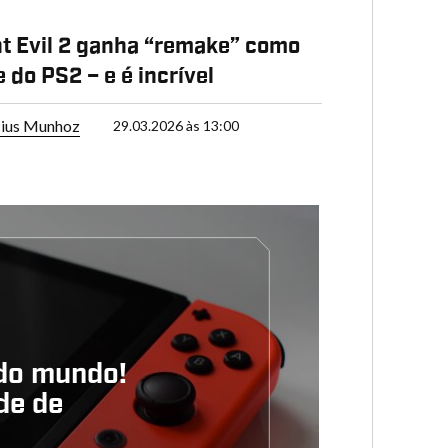
t Evil 2 ganha “remake” como
 do PS2 – e é incrível
cius Munhoz
29.03.2026 às 13:00
 do mundo!
de de