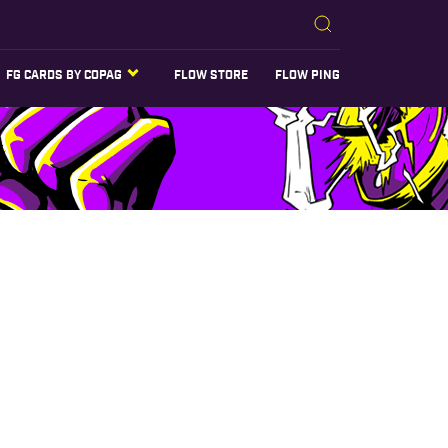
FG CARDS BY COPAG
FLOW STORE
FLOW PING