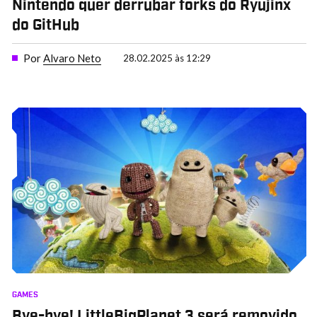
Nintendo quer derrubar forks do Ryujinx
do GitHub
Por
Alvaro Neto
28.02.2025 às 12:29
GAMES
Bye-bye! LittleBigPlanet 3 será removido