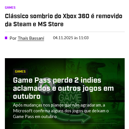
GAMES
Clássico sombrio do Xbox 360 é removido
da Steam e MS Store
Por
Thais Bassani
04.11.2025 às 11:03
GAMES
Game Pass perde 2 indies
aclamados e outros jogos em
outubro
Após mudanças nos planos que não agradaram, a
Microsoft confirma alguns dos jogos que deixam o
Game Pass em outubro