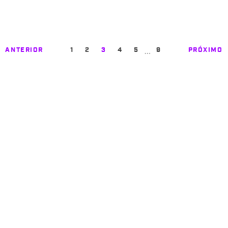
…
ANTERIOR
1
2
3
4
5
9
PRÓXIMO