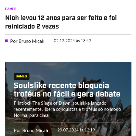
GAMES
Nioh levou 12 anos para ser feito e foi
reiniciado 2 vezes
Por
Bruno Micali
02.12.2024 às 13:42
GAMES
Soulslike recente bloqueia
troféus no fácil e gera debate
Flintlock The Siege of Dawn, soulslike lançado
recentemente, libera conquistas e troféus só no modo
Normal para cima
Por
Bruno Micali
29.07.2024 às 12:19