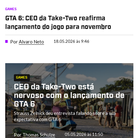
GAMES
GTA 6: CEO da Take-Two reafirma
lançamento do jogo para novembro
Por
Alvaro Neto
18.05.2026 às 9:46
GAMES
CEO da Take-Two está
nervoso com o lançamento de
GTA 6
Strauss Zelnick deu entrevista falando sobre a sua
expectativa com GTA 6
Por
Thomas Schulze
05.05.2026 às 11:50