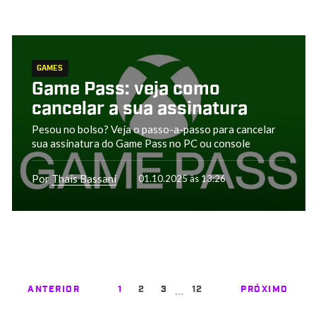
GAMES
Game Pass: veja como
cancelar a sua assinatura
Pesou no bolso? Veja o passo-a-passo para cancelar
sua assinatura do Game Pass no PC ou console
Por
Thais Bassani
01.10.2025 às 13:26
…
ANTERIOR
1
2
3
12
PRÓXIMO