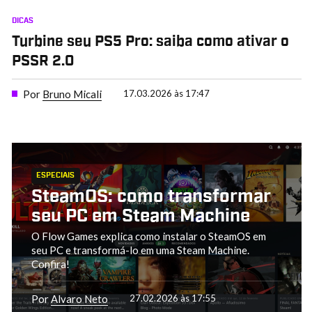
DICAS
Turbine seu PS5 Pro: saiba como ativar o
PSSR 2.0
Por
Bruno Micali
17.03.2026 às 17:47
ESPECIAIS
SteamOS: como transformar
seu PC em Steam Machine
O Flow Games explica como instalar o SteamOS em
seu PC e transformá-lo em uma Steam Machine.
Confira!
Por
Alvaro Neto
27.02.2026 às 17:55