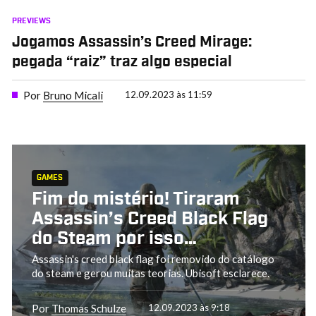
PREVIEWS
Jogamos Assassin’s Creed Mirage:
pegada “raiz” traz algo especial
Por
Bruno Micali
12.09.2023 às 11:59
GAMES
Fim do mistério! Tiraram
Assassin’s Creed Black Flag
do Steam por isso…
Assassin's creed black flag foi removido do catálogo
do steam e gerou muitas teorias. Ubisoft esclarece.
Por
Thomas Schulze
12.09.2023 às 9:18