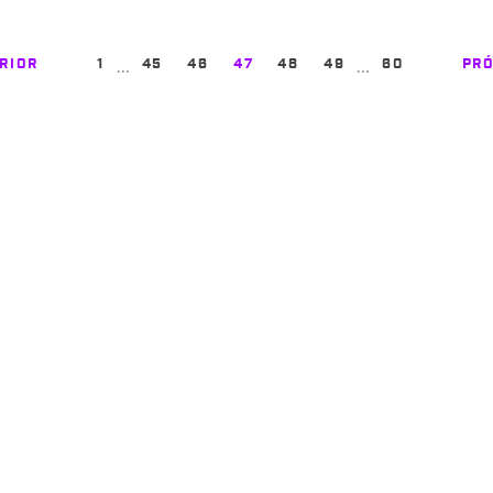
…
…
RIOR
1
45
46
47
48
49
60
PR