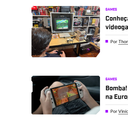
GAMES
Conheç
videoga
Por
Thom
GAMES
Bomba! 
na Eur
Por
Viní