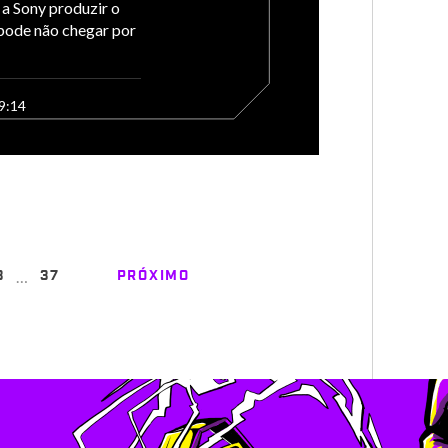
 a Sony produzir o
 pode não chegar por
9:14
…
3
37
PRÓXIMO