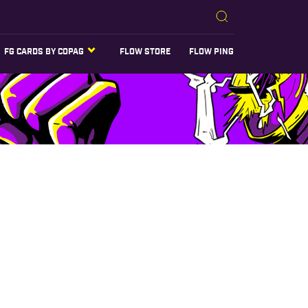
FG CARDS BY COPAG
FLOW STORE
FLOW PING