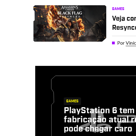
GAMES
Veja co
Resync
Por
Viní
GAMES
PlayStation 6 tem
fabricação atual r
pode chegar caro