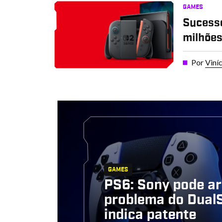
GAMES
Sucesso
milhões
Por
Viní
GAMES
PS6: Sony pode a
problema do Dual
indica patente