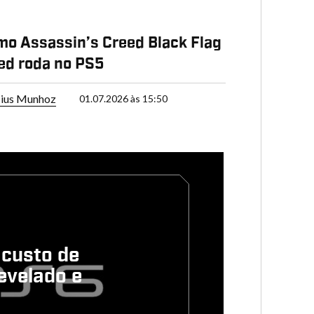
mo Assassin’s Creed Black Flag
ed roda no PS5
cius Munhoz
01.07.2026 às 15:50
 custo de
evelado e