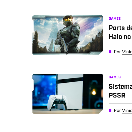
GAMES
Ports d
Halo no
Por
Viní
GAMES
Sistema
PSSR
Por
Viní