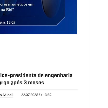
sores magnéticos em
r no PS6?
6 às 13:05
ice-presidente de engenharia
argo após 3 meses
o Micali
22.07.2026 às 13:32