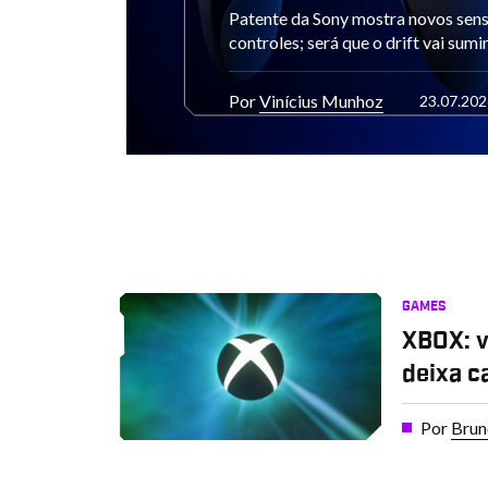
Patente da Sony mostra novos sen
controles; será que o drift vai sumi
Por
Vinícius Munhoz
23.07.202
GAMES
XBOX: v
deixa c
Por
Brun