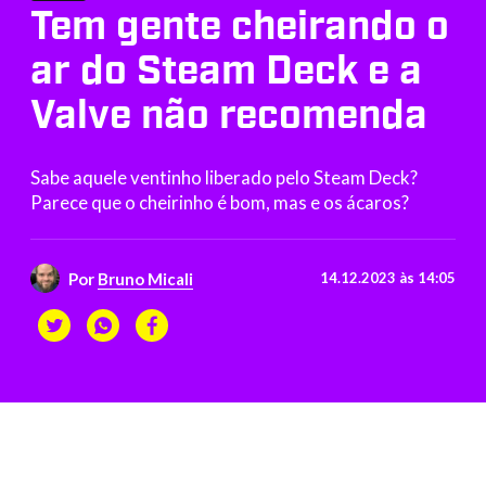
Tem gente cheirando o
ar do Steam Deck e a
Valve não recomenda
Sabe aquele ventinho liberado pelo Steam Deck?
Parece que o cheirinho é bom, mas e os ácaros?
Por
Bruno Micali
14.12.2023 às 14:05