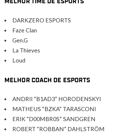
MELHOR TIME DE ESPORTS
DARKZERO ESPORTS
Faze Clan
Gen.G
La Thieves
Loud
MELHOR COACH DE ESPORTS
ANDRII “B1AD3” HORODENSKYI
MATHEUS “BZKA” TARASCONI
ERIK “D00MBR0S” SANDGREN
ROBERT “ROBBAN” DAHLSTRÖM