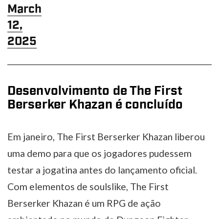
March
12,
2025
Desenvolvimento de The First
Berserker Khazan é concluído
Em janeiro, The First Berserker Khazan liberou
uma demo para que os jogadores pudessem
testar a jogatina antes do lançamento oficial.
Com elementos de soulslike, The First
Berserker Khazan é um RPG de ação