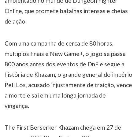
ambientado no mundo de Dungeon Fighter
Online, que promete batalhas intensas e cheias
de ação.
Com uma campanha de cerca de 80 horas,
múltiplos finais e New Game+, o jogo se passa
800 anos antes dos eventos de DnF e segue a
história de Khazam, o grande general do império
Pell Los, acusado injustamente de traição, vence
a morte e sai em uma longa jornada de
vingança.
The First Berserker Khazam chega em 27 de