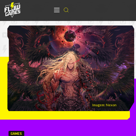
Imagem: Nexon
GAMES