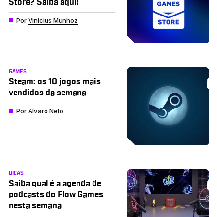
Store? Saiba aqui!
Por
Vinícius Munhoz
GAMES
Steam: os 10 jogos mais
vendidos da semana
Por
Alvaro Neto
DICAS
Saiba qual é a agenda de
podcasts do Flow Games
nesta semana