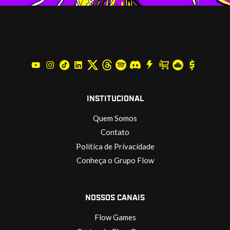
INSTITUCIONAL
Quem Somos
Contato
Política de Privacidade
Conheça o Grupo Flow
NOSSOS CANAIS
Flow Games