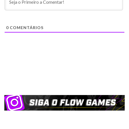
0
COMENTÁRIOS