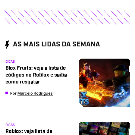
AS MAIS LIDAS DA SEMANA
DICAS
Blox Fruits: veja a lista de
códigos no Roblox e saiba
como resgatar
Por
Marcelo Rodrigues
DICAS
Roblox: veja lista de