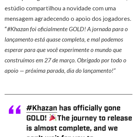
estúdio compartilhou a novidade com uma
mensagem agradecendo o apoio dos jogadores.
“
#Khazan foi oficialmente GOLD! A jornada para o
lançamento está quase completa, e mal podemos
esperar para que você experimente o mundo que
construímos em 27 de março. Obrigado por todo o
apoio — próxima parada, dia do lançamento!”
#Khazan
has officially gone
GOLD!
The journey to release
is almost complete, and we