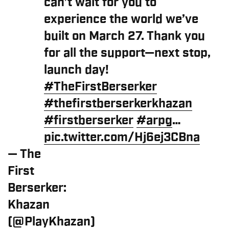
can’t wait for you to
experience the world we’ve
built on March 27. Thank you
for all the support—next stop,
launch day!
#TheFirstBerserker
#thefirstberserkerkhazan
#firstberserker
#arpg
…
pic.twitter.com/Hj6ej3CBna
— The
First
Berserker:
Khazan
(@PlayKhazan)