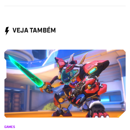
VEJA TAMBÉM
GAMES