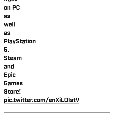
on PC
as
well
as
PlayStation
5,
Steam
and
Epic
Games
Store!
pic.twitter.com/enXiLOIstV