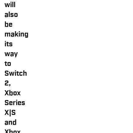
will
also
be
making
its
way
to
Switch
2,
Xbox
Series
X|S
and
Xbox