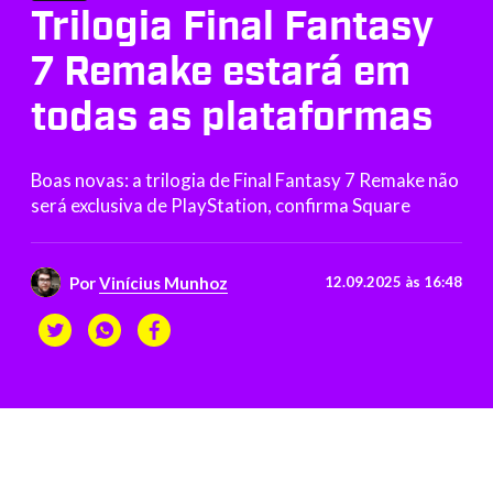
Trilogia Final Fantasy
7 Remake estará em
todas as plataformas
Boas novas: a trilogia de Final Fantasy 7 Remake não
será exclusiva de PlayStation, confirma Square
Por
Vinícius Munhoz
12.09.2025 às 16:48