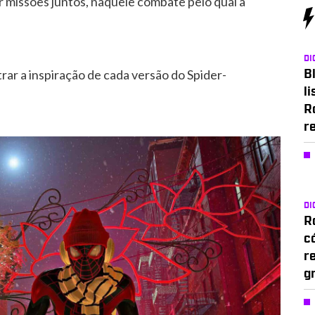
ar missões juntos, naquele combate pelo qual a
DI
ar a inspiração de cada versão do Spider-
Bl
li
R
r
DI
Ro
c
r
g