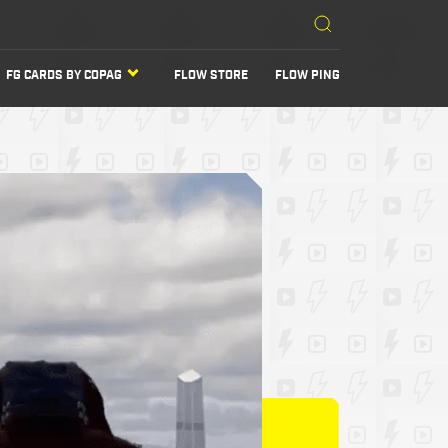
FG CARDS BY COPAG
FLOW STORE
FLOW PING