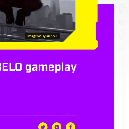
Imagem: Dylan no X
 BELO gameplay