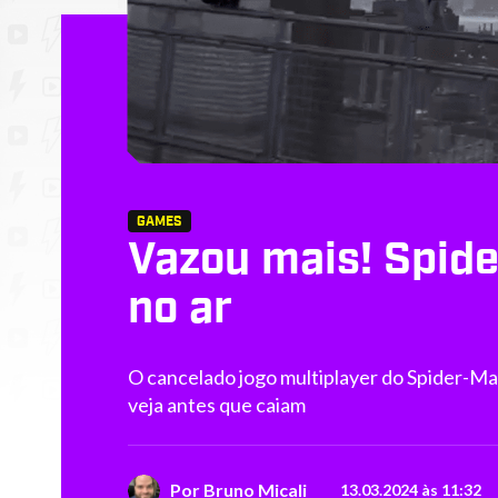
GAMES
Vazou mais! Spid
no ar
O cancelado jogo multiplayer do Spider-Ma
veja antes que caiam
Por
Bruno Micali
13.03.2024 às 11:32