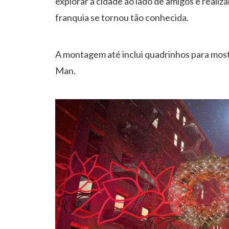
explorar a cidade ao lado de amigos e realiz
franquia se tornou tão conhecida.
A montagem até inclui quadrinhos para mostr
Man.