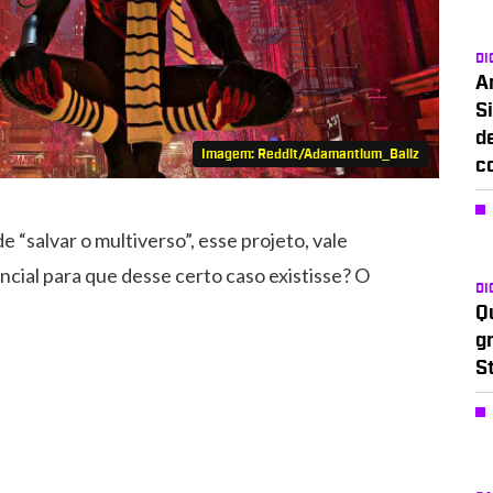
DI
A
Si
d
Imagem: Reddit/Adamantium_Ballz
c
 “salvar o multiverso”, esse projeto, vale
tencial para que desse certo caso existisse? O
DI
Q
g
S