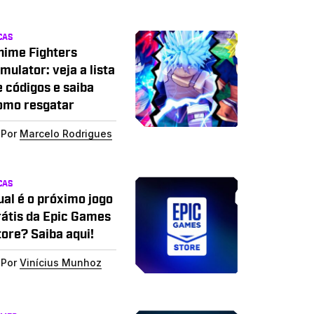
CAS
nime Fighters
mulator: veja a lista
e códigos e saiba
omo resgatar
Por
Marcelo Rodrigues
CAS
ual é o próximo jogo
rátis da Epic Games
tore? Saiba aqui!
Por
Vinícius Munhoz