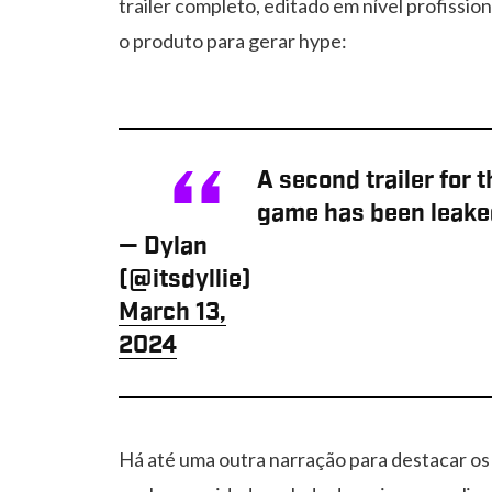
trailer completo, editado em nível profissio
o produto para gerar hype:
A second trailer for
game has been leake
— Dylan
(@itsdyllie)
March 13,
2024
Há até uma outra narração para destacar os 