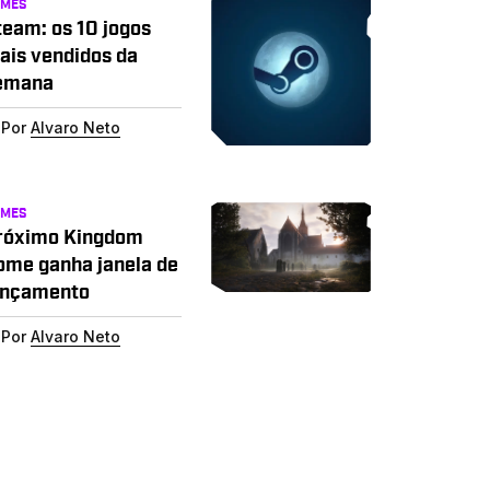
AMES
team: os 10 jogos
ais vendidos da
emana
Por
Alvaro Neto
AMES
róximo Kingdom
ome ganha janela de
ançamento
Por
Alvaro Neto