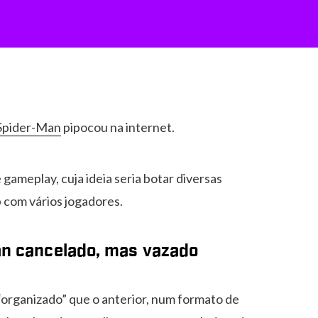
 Spider-Man
pipocou na internet.
 gameplay, cuja ideia seria botar diversas
 com vários jogadores.
an cancelado, mas vazado
 “organizado” que o anterior, num formato de