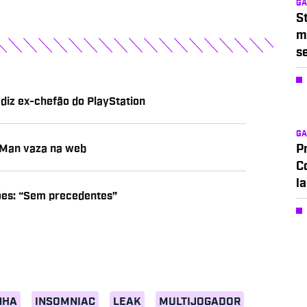
G
S
m
s
 diz ex-chefão do PlayStation
G
r-Man vaza na web
P
C
l
ões: “Sem precedentes”
NHA
INSOMNIAC
LEAK
MULTIJOGADOR