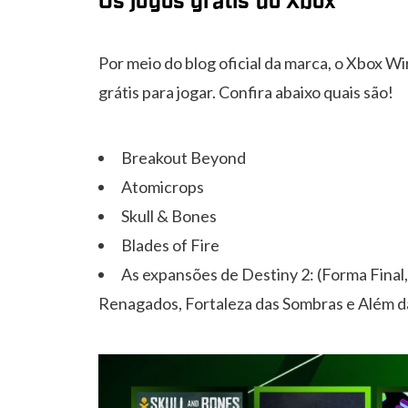
Os jogos grátis do Xbox
Por meio do blog oficial da marca, o Xbox Wi
grátis para jogar. Confira abaixo quais são!
Breakout Beyond
Atomicrops
Skull & Bones
Blades of Fire
As expansões de Destiny 2: (Forma Final
Renagados, Fortaleza das Sombras e Além d