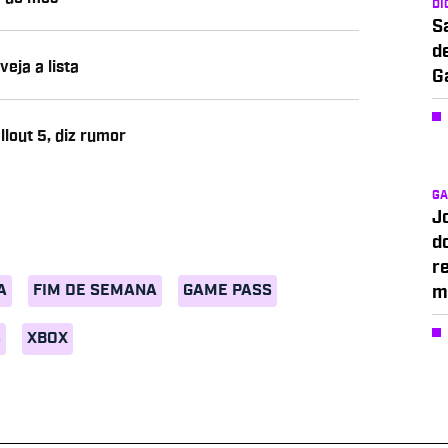
DI
S
d
eja a lista
G
lout 5, diz rumor
G
J
d
r
A
FIM DE SEMANA
GAME PASS
m
S
XBOX