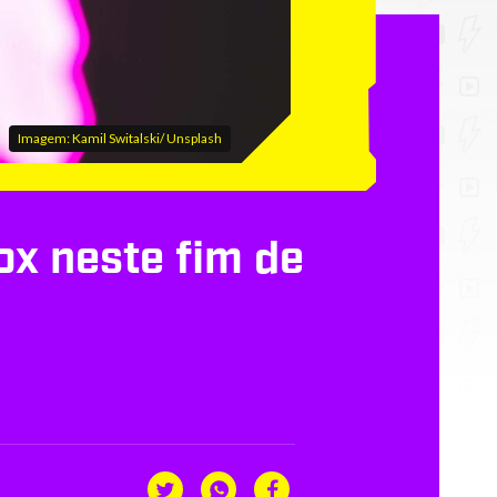
Imagem: Kamil Switalski/ Unsplash
ox neste fim de