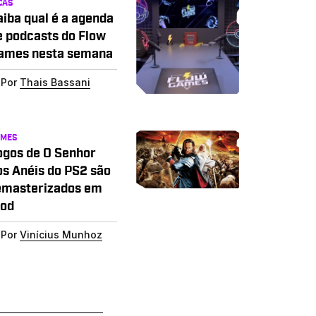
CAS
aiba qual é a agenda
e podcasts do Flow
ames nesta semana
Por
Thais Bassani
AMES
ogos de O Senhor
os Anéis do PS2 são
emasterizados em
od
Por
Vinícius Munhoz