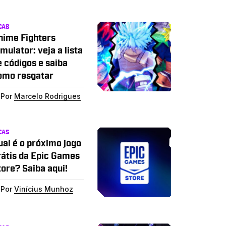
CAS
nime Fighters
mulator: veja a lista
e códigos e saiba
omo resgatar
Por
Marcelo Rodrigues
CAS
ual é o próximo jogo
rátis da Epic Games
tore? Saiba aqui!
Por
Vinícius Munhoz