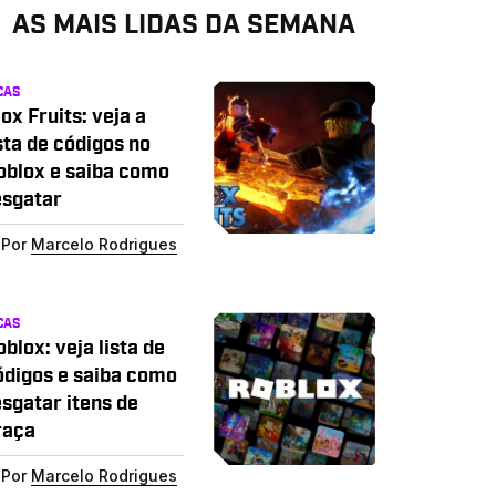
AS MAIS LIDAS DA SEMANA
CAS
ox Fruits: veja a
sta de códigos no
oblox e saiba como
esgatar
Por
Marcelo Rodrigues
CAS
blox: veja lista de
ódigos e saiba como
esgatar itens de
raça
Por
Marcelo Rodrigues