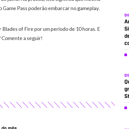
no Game Pass poderão embarcar no gameplay.
DI
A
 Blades of Fire por um período de 10 horas.
E
Si
d
a? Comente a seguir!
c
DI
Q
g
S
m do mês