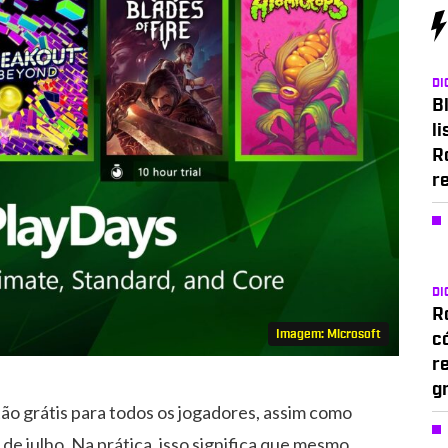
DI
Bl
li
R
r
DI
Ro
Imagem: Microsoft
c
r
g
tão grátis para todos os jogadores, assim como
 de julho. Na prática, isso significa que mesmo