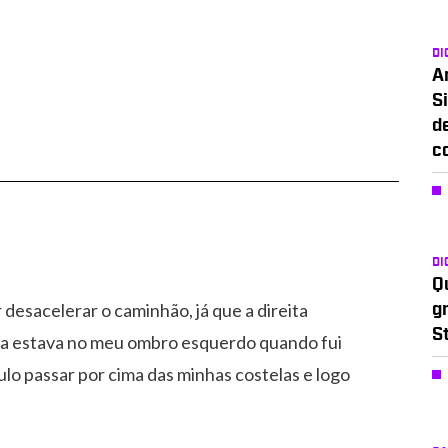
DI
A
Si
d
c
DI
Q
desacelerar o caminhão, já que a direita
g
S
hila estava no meu ombro esquerdo quando fui
ulo passar por cima das minhas costelas e logo