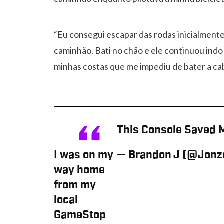
“Eu consegui escapar das rodas inicialmente
caminhão. Bati no chão e ele continuou indo
minhas costas que me impediu de bater a cab
This Console Saved 
I was on my
— Brandon J (@Jon
way home
from my
local
GameStop