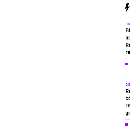
DI
Bl
li
R
r
DI
Ro
c
r
g