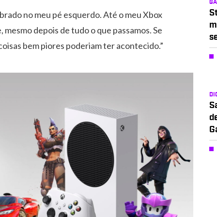
G
S
uebrado no meu pé esquerdo. Até o meu Xbox
m
e, mesmo depois de tudo o que passamos. Se
s
 coisas bem piores poderiam ter acontecido.”
DI
S
d
G