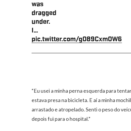
was
dragged
under.
I…
pic.twitter.com/g089Cxm0W6
“Eu usei a minha perna esquerda para tentar 
estava presa na bicicleta. E aí a minha moc
arrastado e atropelado. Senti o peso do veíc
depois fui para o hospital.”