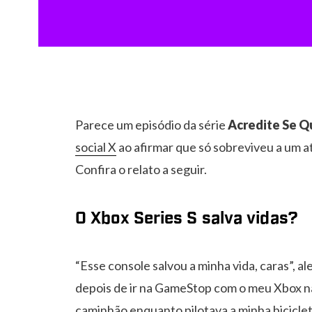
Parece um episódio da série
Acredite Se Q
social X
ao afirmar que só sobreviveu a um 
Confira o relato a seguir.
O Xbox Series S salva vidas?
“Esse console salvou a minha vida, caras”, a
depois de ir na GameStop com o meu Xbox n
caminhão enquanto pilotava a minha biciclet