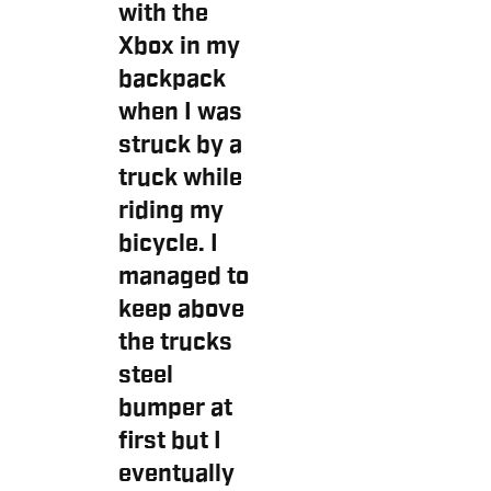
with the
Xbox in my
backpack
when I was
struck by a
truck while
riding my
bicycle. I
managed to
keep above
the trucks
steel
bumper at
first but I
eventually