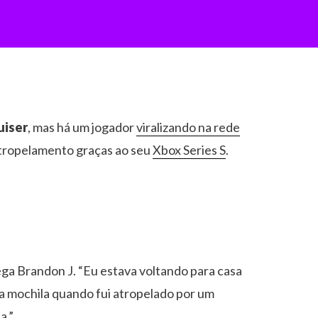
uiser
, mas há um jogador
viralizando na rede
atropelamento graças ao seu
Xbox Series S
.
lega Brandon J. “Eu estava voltando para casa
a mochila quando fui atropelado por um
a.”