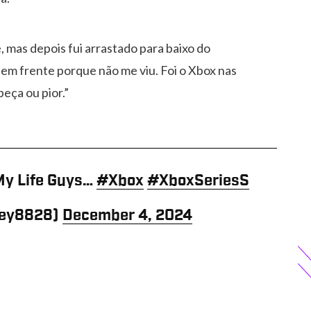
, mas depois fui arrastado para baixo do
 em frente porque não me viu. Foi o Xbox nas
eça ou pior.”
My Life Guys…
#Xbox
#XboxSeriesS
zey8828)
December 4, 2024