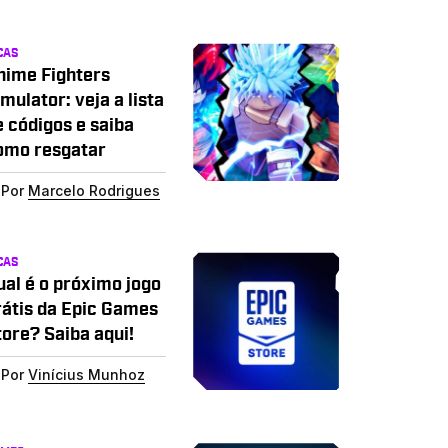
CAS
nime Fighters
mulator: veja a lista
e códigos e saiba
omo resgatar
Por
Marcelo Rodrigues
CAS
ual é o próximo jogo
rátis da Epic Games
tore? Saiba aqui!
Por
Vinícius Munhoz