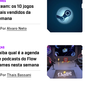
AMES
team: os 10 jogos
ais vendidos da
emana
Por
Alvaro Neto
CAS
aiba qual é a agenda
e podcasts do Flow
ames nesta semana
Por
Thais Bassani