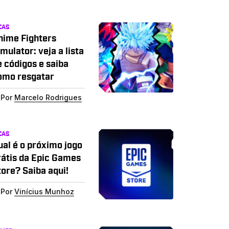
CAS
nime Fighters
mulator: veja a lista
e códigos e saiba
omo resgatar
Por
Marcelo Rodrigues
CAS
ual é o próximo jogo
rátis da Epic Games
tore? Saiba aqui!
Por
Vinícius Munhoz