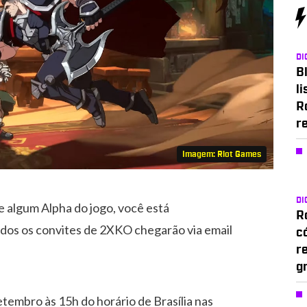
DI
Bl
li
R
r
Imagem: Riot Games
DI
e algum Alpha do jogo, você está
Ro
dos os convites de 2XKO chegarão via email
c
r
g
tembro às 15h do horário de Brasília nas