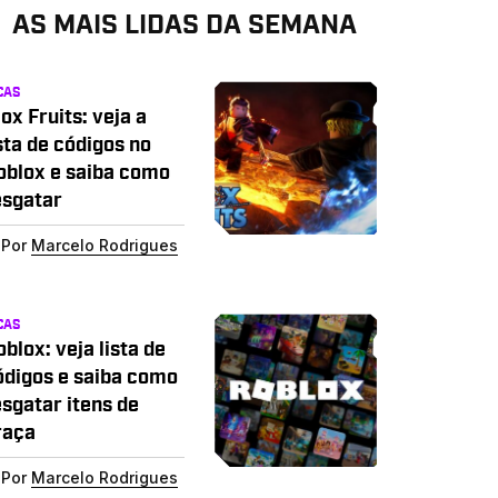
AS MAIS LIDAS DA SEMANA
CAS
ox Fruits: veja a
sta de códigos no
oblox e saiba como
esgatar
Por
Marcelo Rodrigues
CAS
blox: veja lista de
ódigos e saiba como
esgatar itens de
raça
Por
Marcelo Rodrigues