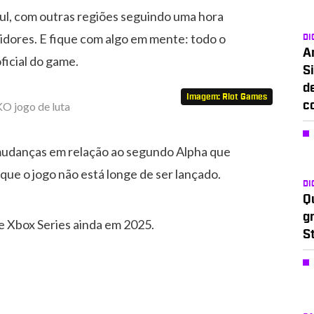
ul, com outras regiões seguindo uma hora
idores. E fique com algo em mente: todo o
DI
A
ficial do game.
Si
d
Imagem: Riot Games
c
mudanças em relação ao segundo Alpha que
que o jogo não está longe de ser lançado.
DI
Q
g
e Xbox Series ainda em 2025.
S