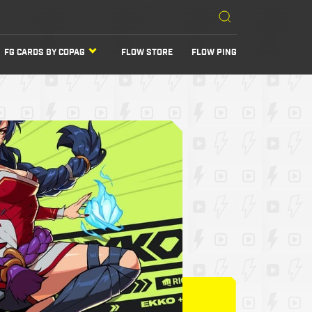
FG CARDS BY COPAG
FLOW STORE
FLOW PING