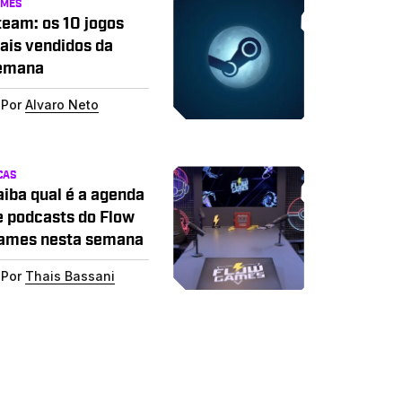
AMES
team: os 10 jogos
ais vendidos da
emana
Por
Alvaro Neto
CAS
aiba qual é a agenda
e podcasts do Flow
ames nesta semana
Por
Thais Bassani