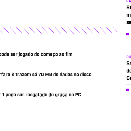
G
S
m
s
 pode ser jogado do começo ao fim
DI
S
d
arfare 2 trazem só 70 MB de dados no disco
G
 1 pode ser resgatado de graça no PC