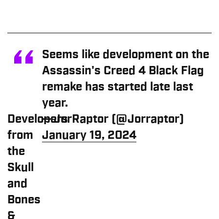
Seems like development on the
Assassin's Creed 4 Black Flag
remake has started late last
year.
Developers
— JorRaptor (@Jorraptor)
from
January 19, 2024
the
Skull
and
Bones
&