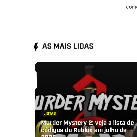
como
AS MAIS LIDAS
LISTAS
Murder Mystery 2: veja a lista de
códigos do Roblox em julho de