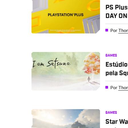
PS Plus
DAY ONE
Por
Thom
GAMES
Estúdio
pela Sq
Por
Thom
GAMES
Star Wa