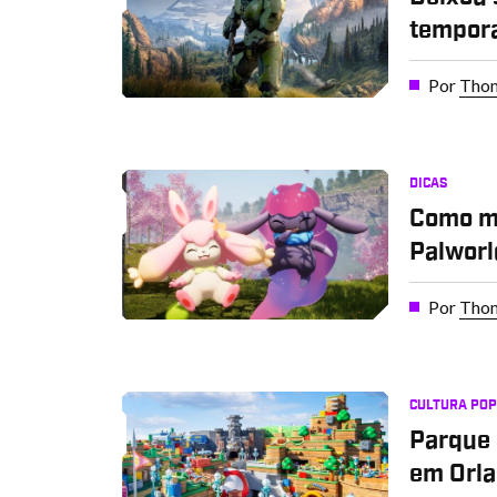
tempora
Por
Thom
DICAS
Como m
Palworl
Por
Thom
CULTURA PO
Parque 
em Orla