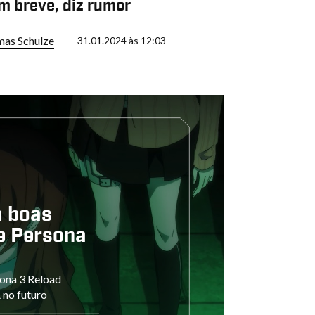
m breve, diz rumor
as Schulze
31.01.2024 às 12:03
a boas
e Persona
ona 3 Reload
 no futuro