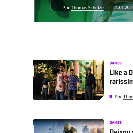
Por
Thomas Schulze
31.01.202
GAMES
Like a D
raríssi
Por
Thom
GAMES
Deixou 