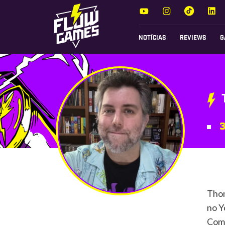
NOTÍCIAS
REVIEWS
G
3
Thom
no Y
Come