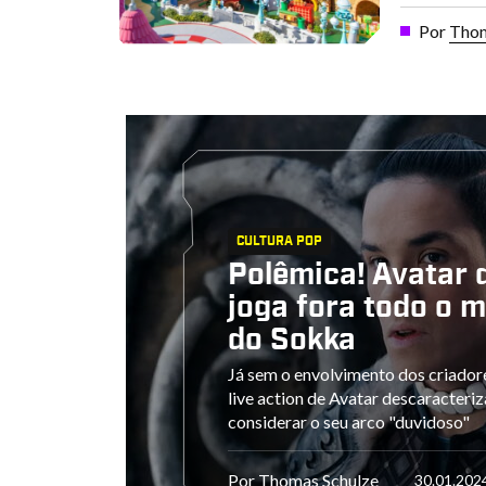
Por
Thom
CULTURA POP
Polêmica! Avatar d
joga fora todo o 
do Sokka
Já sem o envolvimento dos criadores
live action de Avatar descaracteri
considerar o seu arco "duvidoso"
Por
Thomas Schulze
30.01.202