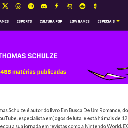
AMES
ESPORTS
CULTURA POP
LOW GAMES
ESPECIAIS
THOMAS SCHULZE
468 matérias publicadas
as Schulze é autor do livro Em Busca De Um Romance, do
ouTube, especialista em jogos de luta, e está há mais de 
çou a sua jornada em revistas como a Nintendo World, EGW