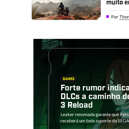
muito e
Por
Thom
GAMES
Forte rumor indic
DLCs a caminho d
3 Reload
Leaker renomada garante que Pers
receberá um belo suporte da SEGA