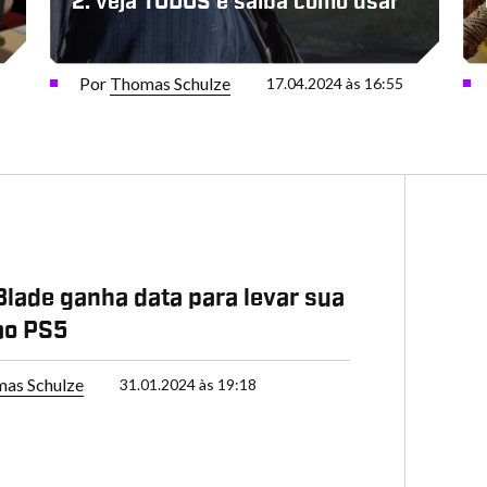
2: veja TODOS e saiba como usar
Por
Thomas Schulze
17.04.2024 às 16:55
 Blade ganha data para levar sua
ao PS5
as Schulze
31.01.2024 às 19:18