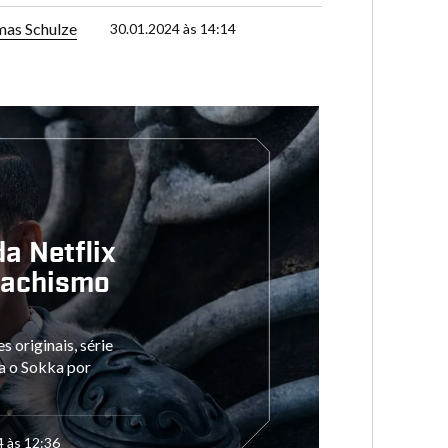
as Schulze
30.01.2024 às 14:14
a Netflix
machismo
 originais, série
za o Sokka por
4 às 12:36