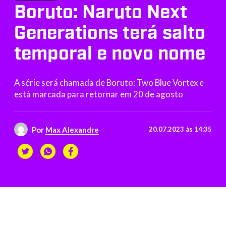
Boruto: Naruto Next
Generations terá salto
temporal e novo nome
A série será chamada de Boruto: Two Blue Vortex e
está marcada para retornar em 20 de agosto
Por
Max Alexandre
20.07.2023 às 14:35