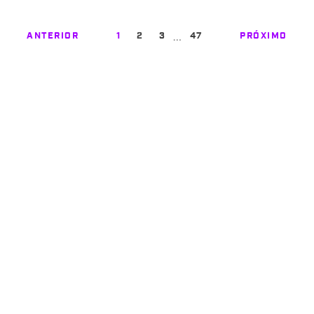
…
ANTERIOR
1
2
3
47
PRÓXIMO