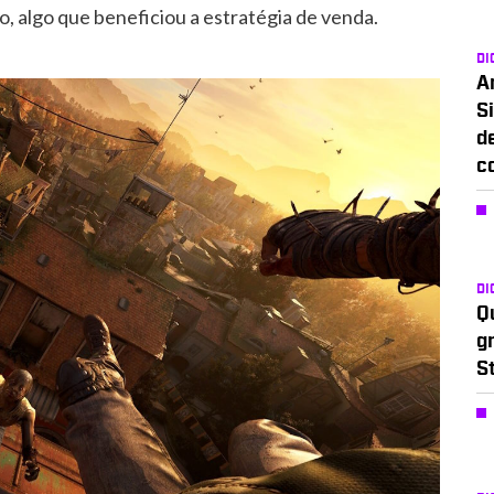
o, algo que beneficiou a estratégia de venda.
DI
A
Si
d
c
DI
Q
g
S