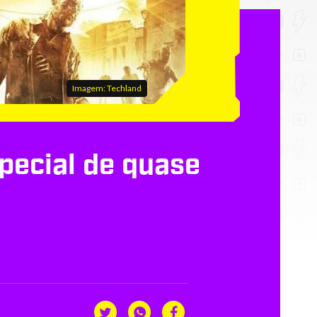
Imagem: Techland
pecial de quase