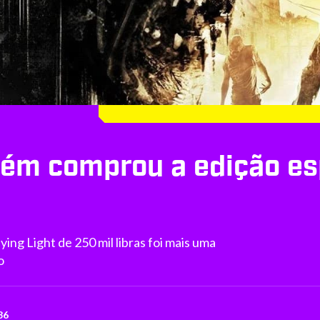
uém comprou a edição es
ing Light de 250 mil libras foi mais uma
o
36