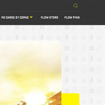
FG CARDS BY COPAG
FLOW STORE
FLOW PING