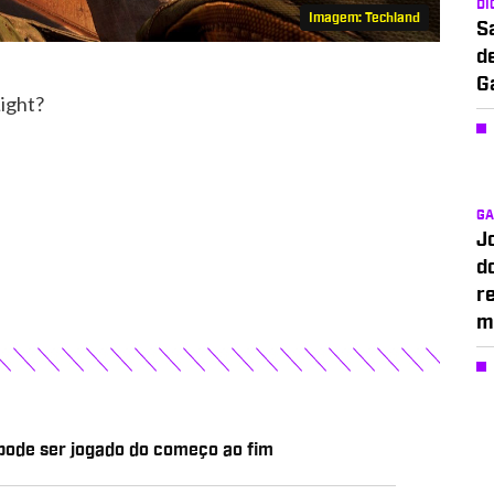
DI
Imagem: Techland
S
d
G
Light?
G
J
d
r
m
 pode ser jogado do começo ao fim