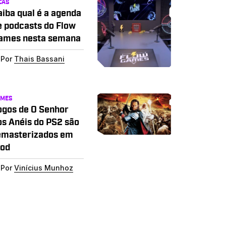
CAS
aiba qual é a agenda
e podcasts do Flow
ames nesta semana
Por
Thais Bassani
AMES
ogos de O Senhor
os Anéis do PS2 são
emasterizados em
od
Por
Vinícius Munhoz