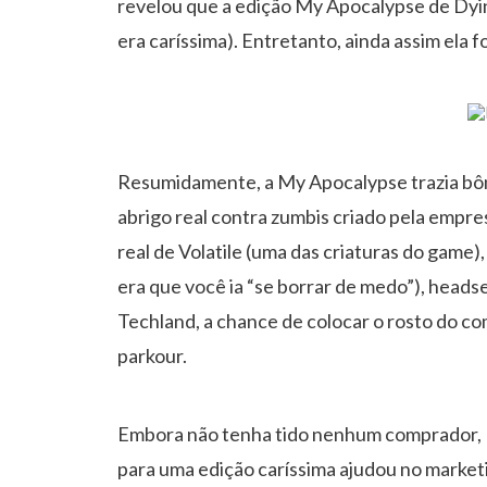
revelou que a edição My Apocalypse de Dyi
era caríssima). Entretanto, ainda assim ela f
Resumidamente, a My Apocalypse trazia bô
abrigo real contra zumbis criado pela empr
real de Volatile (uma das criaturas do game),
era que você ia “se borrar de medo”), heads
Techland, a chance de colocar o rosto do c
parkour.
Embora não tenha tido nenhum comprador, P
para uma edição caríssima ajudou no marketi