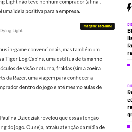
ng Light não teve nenhum comprador (afinal,
oi uma ideia positiva para a empresa.
DI
Imagem: Techland
Bl
li
R
nus in-game convencionais, mas também um
r
esa Tiger Log Cabins, uma estátua de tamanho
 óculos de visão noturna, fraldas (sim a zoeira
ets da Razer, uma viagem para conhecer a
omprador dentro do jogo e até mesmo aulas de
DI
Ro
c
r
g
aulina Dziedziak revelou que essa atenção
ng do jogo. Ou seja, atraiu atenção da mídia de