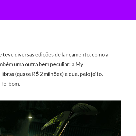
e teve diversas edições de lançamento, como a
ambém uma outra bem peculiar: a My
ibras (quase R$ 2 milhões) e que, pelo jeito,
foi bom.