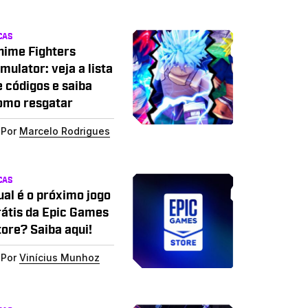
CAS
nime Fighters
mulator: veja a lista
e códigos e saiba
omo resgatar
Por
Marcelo Rodrigues
CAS
ual é o próximo jogo
rátis da Epic Games
tore? Saiba aqui!
Por
Vinícius Munhoz