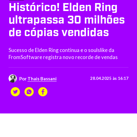
Histórico! Elden Ring
ultrapassa 30 milhões
de cópias vendidas
Sucesso de Elden Ring continua e o soulslike da
FromSoftware registra novo recorde de vendas
Por
Thais Bassani
28.04.2025 às 16:17