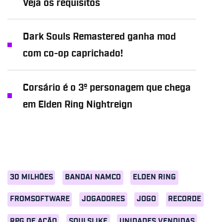
Veja os requisitos
Dark Souls Remastered ganha mod
com co-op caprichado!
Corsário é o 3º personagem que chega
em Elden Ring Nightreign
30 MILHÕES
BANDAI NAMCO
ELDEN RING
FROMSOFTWARE
JOGADORES
JOGO
RECORDE
RPG DE AÇÃO
SOULSLIKE
UNIDADES VENDIDAS