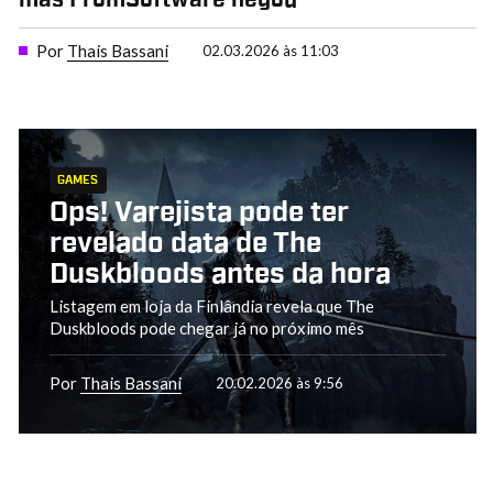
Por
Thais Bassani
02.03.2026 às 11:03
GAMES
Ops! Varejista pode ter
revelado data de The
Duskbloods antes da hora
Listagem em loja da Finlândia revela que The
Duskbloods pode chegar já no próximo mês
Por
Thais Bassani
20.02.2026 às 9:56