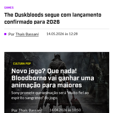
GAMES
The Duskbloods segue com lançamento
confirmado para 2026
Por
Thais Bassani
14.05.2026 às 12:28
CULTURA POP
Novo jogo? Que nada!
Bloodborne vai ganhar uma
animação para maiores
Sony promete que animação será "muito fiel ao
espírito sangrento" do jogo
Por
Thais Bassani
14.04.2026 às 10:50