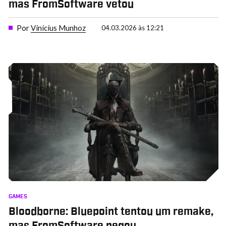
mas FromSoftware vetou
Por
Vinícius Munhoz
04.03.2026 às 12:21
GAMES
Bloodborne: Bluepoint tentou um remake,
mas FromSoftware negou