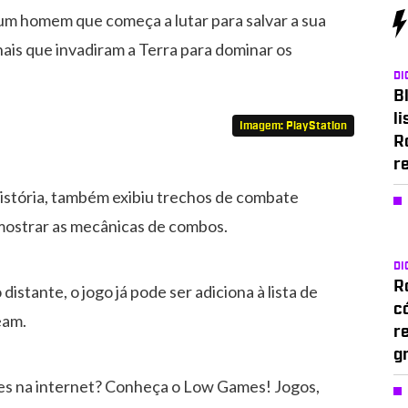
, um homem que começa a lutar para salvar a sua
ais que invadiram a Terra para dominar os
DI
Bl
li
Imagem: PlayStation
R
r
 história, também exibiu trechos de combate
mostrar as mecânicas de combos.
DI
Ro
stante, o jogo já pode ser adiciona à lista de
c
eam.
r
g
es na internet? Conheça o Low Games! Jogos,