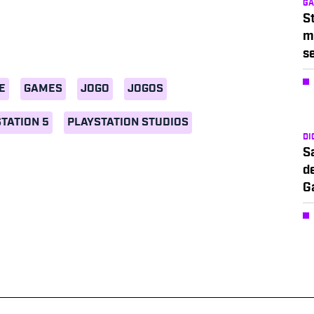
G
S
m
s
E
GAMES
JOGO
JOGOS
TATION 5
PLAYSTATION STUDIOS
DI
S
d
G