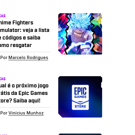
CAS
nime Fighters
mulator: veja a lista
e códigos e saiba
omo resgatar
Por
Marcelo Rodrigues
CAS
ual é o próximo jogo
rátis da Epic Games
tore? Saiba aqui!
Por
Vinícius Munhoz