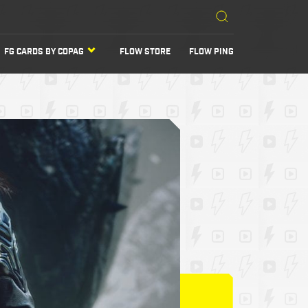
FG CARDS BY COPAG
FLOW STORE
FLOW PING