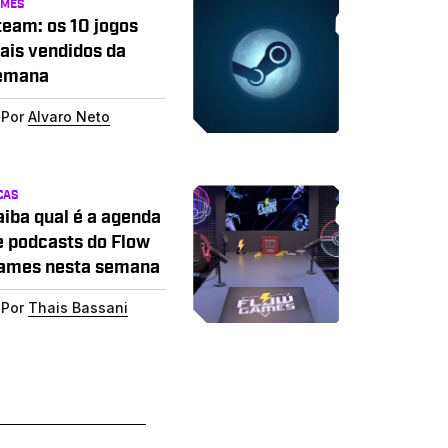
AMES
team: os 10 jogos
ais vendidos da
emana
Por
Alvaro Neto
CAS
aiba qual é a agenda
e podcasts do Flow
ames nesta semana
Por
Thais Bassani