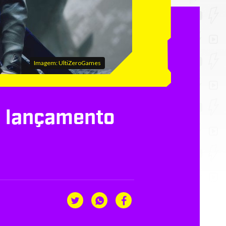
Imagem: UltiZeroGames
e lançamento