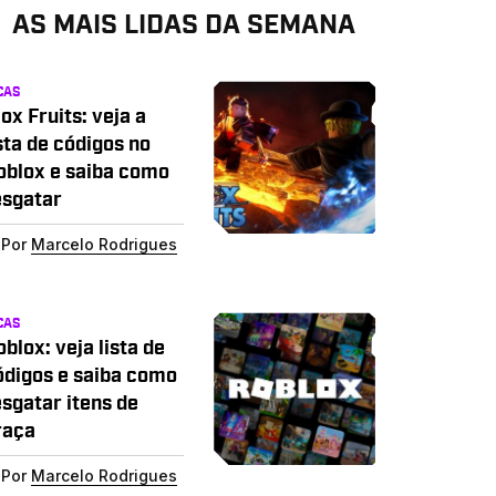
AS MAIS LIDAS DA SEMANA
CAS
ox Fruits: veja a
sta de códigos no
oblox e saiba como
esgatar
Por
Marcelo Rodrigues
CAS
blox: veja lista de
ódigos e saiba como
esgatar itens de
raça
Por
Marcelo Rodrigues