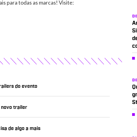
ais para todas as marcas! Visite:
DI
A
Si
d
c
DI
railers do evento
Q
g
S
novo trailer
isa de algo a mais