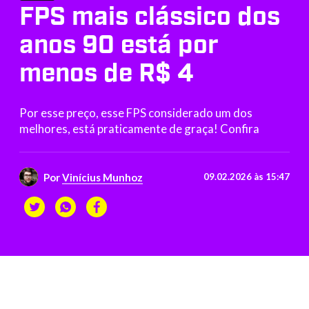
FPS mais clássico dos
anos 90 está por
menos de R$ 4
Por esse preço, esse FPS considerado um dos
melhores, está praticamente de graça! Confira
Por
Vinícius Munhoz
09.02.2026 às 15:47