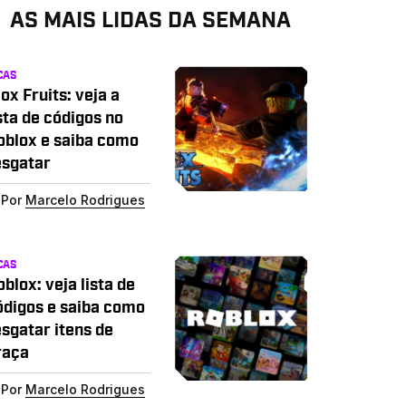
AS MAIS LIDAS DA SEMANA
CAS
ox Fruits: veja a
sta de códigos no
oblox e saiba como
esgatar
Por
Marcelo Rodrigues
CAS
blox: veja lista de
ódigos e saiba como
esgatar itens de
raça
Por
Marcelo Rodrigues