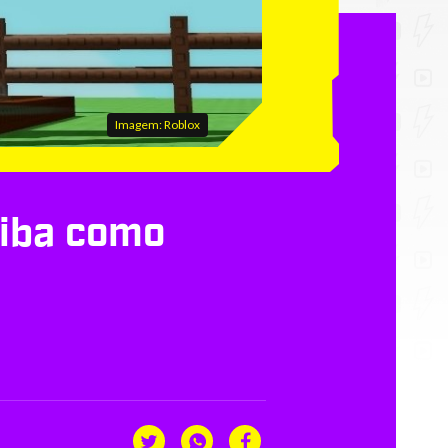
Imagem: Roblox
aiba como