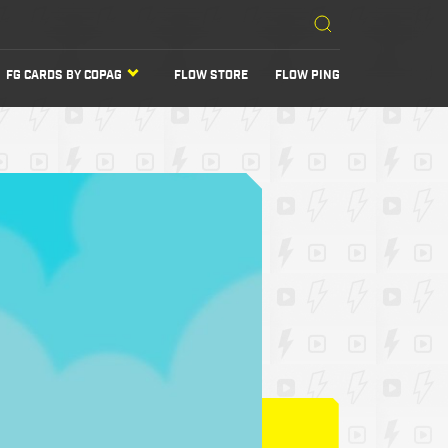
FG CARDS BY COPAG
FLOW STORE
FLOW PING