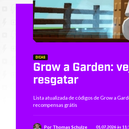
DICAS
Grow a Garden: ve
resgatar
Lista atualizada de códigos de Grow a Gar
recompensas grátis
Por
Thomas Schulze
01.07.2026 às 11: