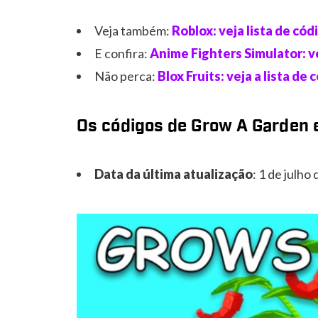
Veja também:
Roblox: veja lista de có
E confira:
Anime Fighters Simulator: ve
Não perca:
Blox Fruits: veja a lista d
Os códigos de Grow A Garden 
Data da última atualização
: 1 de julho