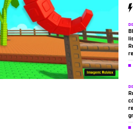
DI
Bl
li
R
r
Imagem: Roblox
DI
Ro
c
r
g