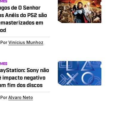
AMES
ogos de O Senhor
os Anéis do PS2 são
emasterizados em
od
Por
Vinícius Munhoz
AMES
layStation: Sony não
ê impacto negativo
om fim dos discos
Por
Alvaro Neto