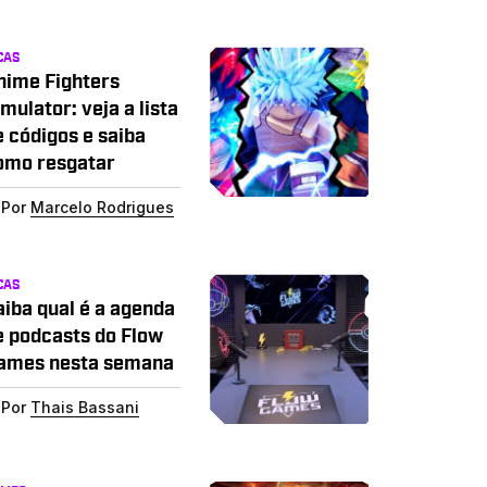
CAS
nime Fighters
mulator: veja a lista
e códigos e saiba
omo resgatar
Por
Marcelo Rodrigues
CAS
aiba qual é a agenda
e podcasts do Flow
ames nesta semana
Por
Thais Bassani