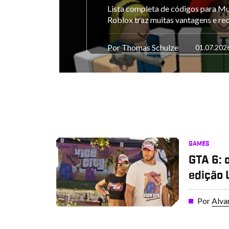
Lista completa de códigos para M
Roblox traz muitas vantagens e rec
Por
Thomas Schulze
01.07.202
GAMES
GTA 6: 
edição 
Por
Alva