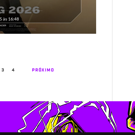
5 às 16:48
3
4
PRÓXIMO