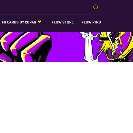
FG CARDS BY COPAG
FLOW STORE
FLOW PING