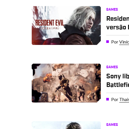
GAMES
Residen
versão 
Por
Viní
GAMES
Sony li
Battlefi
Por
Thai
GAMES