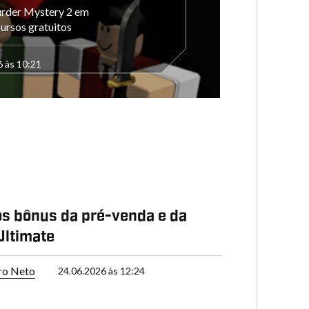
urder Mystery 2 em
ursos gratuitos
6 às 10:21
os bônus da pré-venda e da
Ultimate
ro Neto
24.06.2026 às 12:24