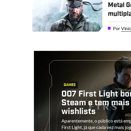
Metal G
multipl
Por
Viní
GAMES
007 First Light b
Steam e tem mais 
wishlists
Aparentemente, o público está e
First Light, já que cada vez mais j