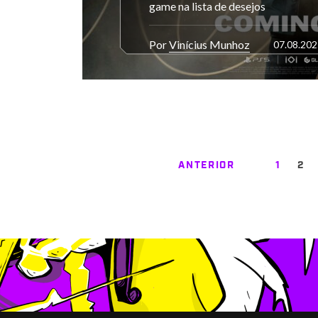
game na lista de desejos
Por
Vinícius Munhoz
07.08.202
ANTERIOR
1
2