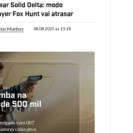
ear Solid Delta: modo
ayer Fox Hunt vai atrasar
cius Munhoz
08.08.2025 às 13:18
omba na
de 500 mil
mpolgado com 007
ogadores colocam o