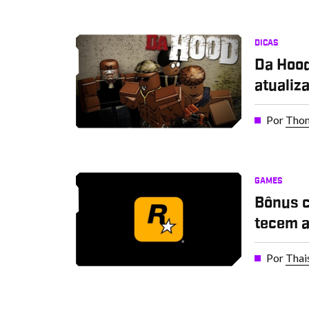
DICAS
Da Hood
atualiz
Por
Thom
GAMES
Bônus c
tecem a
Por
Thai