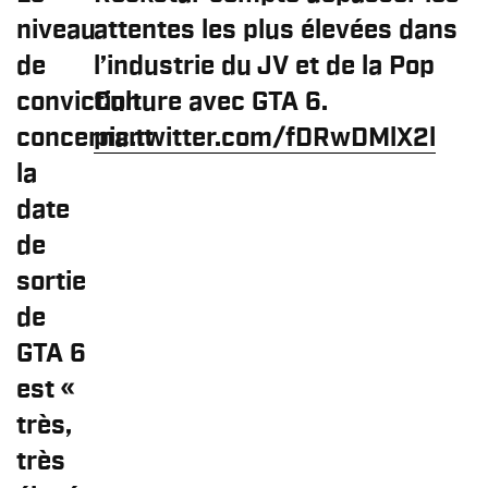
niveau
attentes les plus élevées dans
de
l’industrie du JV et de la Pop
conviction
Culture avec GTA 6.
concernant
pic.twitter.com/fDRwDMlX2l
la
date
de
sortie
de
GTA 6
est «
très,
très