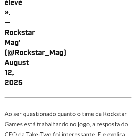
élevé
».
—
Rockstar
Mag’
(@Rockstar_Mag)
August
12,
2025
Ao ser questionado quanto o time da Rockstar
Games está trabalhando no jogo, a resposta do
CEO da Take-Two foi interessante. Ele explica