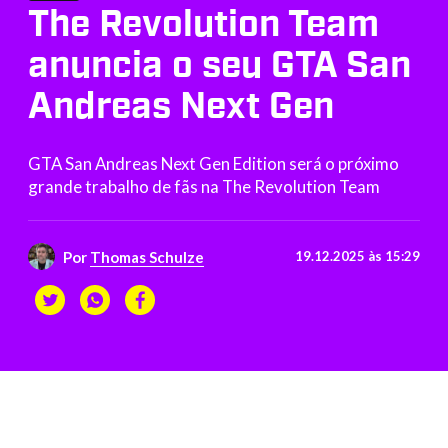
The Revolution Team
anuncia o seu GTA San
Andreas Next Gen
GTA San Andreas Next Gen Edition será o próximo
grande trabalho de fãs na The Revolution Team
Por
Thomas Schulze
19.12.2025 às 15:29