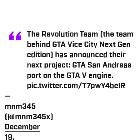
The Revolution Team (the team
behind GTA Vice City Next Gen
edition) has announced their
next project:
GTA San Andreas
port on the GTA V engine.
pic.twitter.com/T7pwY4beIR
—
mnm345
(@mnm345x)
December
19,