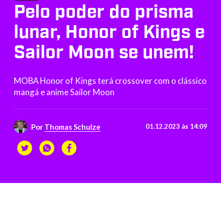
Pelo poder do prisma
lunar, Honor of Kings e
Sailor Moon se unem!
MOBA Honor of Kings terá crossover com o clássico
mangá e anime Sailor Moon
Por
Thomas Schulze
01.12.2023 às 14:09