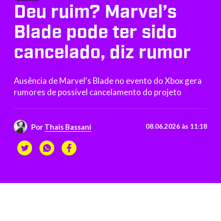
Deu ruim? Marvel’s
Blade pode ter sido
cancelado, diz rumor
Ausência de Marvel's Blade no evento do Xbox gera
rumores de possível cancelamento do projeto
Por
Thais Bassani
08.06.2026 às 11:18