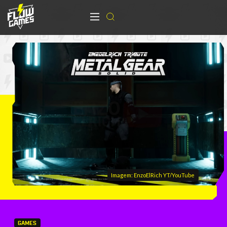
Imagem: EnzoElRich YT/YouTube
GAMES