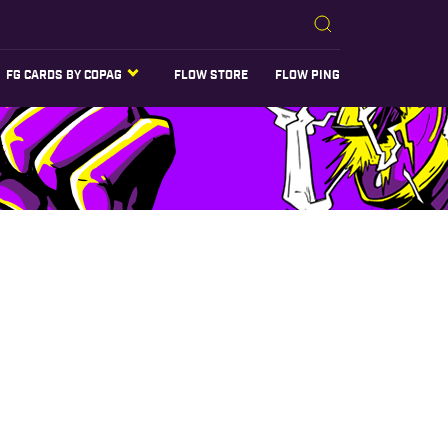
FG CARDS BY COPAG
FLOW STORE
FLOW PING