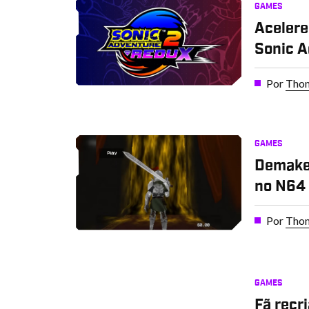
GAMES
Acelere
Sonic A
Por
Thom
GAMES
Demake 
no N64
Por
Thom
GAMES
Fã recri