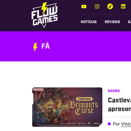
NOTÍCIAS
REVIEWS
G
FÃ
GAMES
Castlev
apresen
Por
Viní