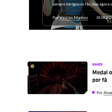
sempre intrigou os fãs, mas agora
Por
Vinícius Munhoz
28.06.202
GAMES
Medal o
por fã
Por
Alva