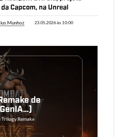
 da Capcom, na Unreal
cius Munhoz
23.05.2026 às 10:00
 Remake de
 GenIA…)
t Trilogy Remake