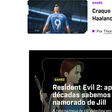
GAMES
Craque 
Haaland
Por
Thom
GAMES
Resident Evil 2: a
décadas sabemos 
namorado de Jill
A foto na mesa de Jill Valentine em