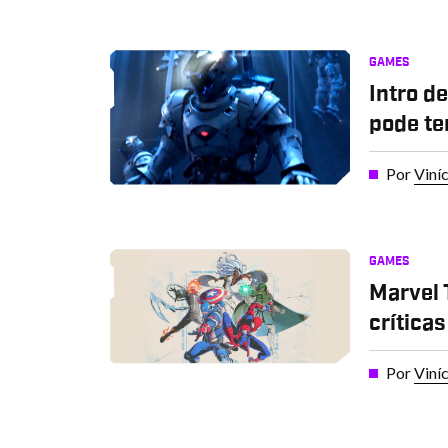
GAMES
Intro d
pode te
Por
Viní
GAMES
Marvel 
crítica
Por
Viní