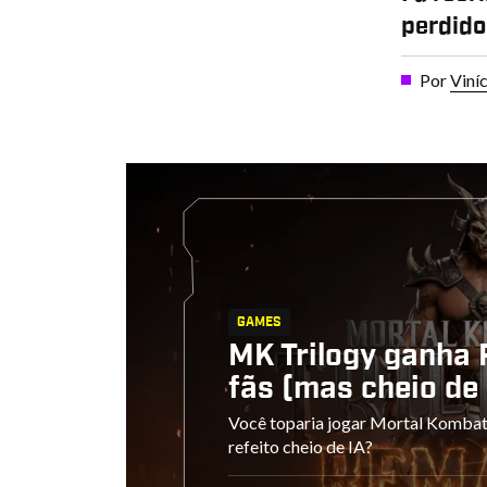
perdido
Por
Viní
GAMES
MK Trilogy ganha
fãs (mas cheio de
Você toparia jogar Mortal Komba
refeito cheio de IA?