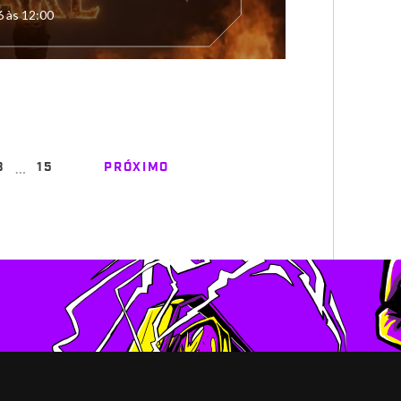
6 às 12:00
…
3
15
PRÓXIMO