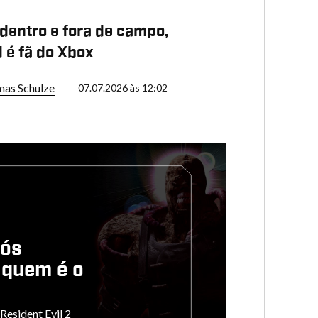
dentro e fora de campo,
 é fã do Xbox
as Schulze
07.07.2026 às 12:02
pós
quem é o
 Resident Evil 2