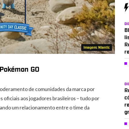
DI
Bl
li
R
Imagem: Niantic
r
 Pokémon GO
DI
poderamento de comunidades da marca por
Ro
 oficiais aos jogadores brasileiros – tudo por
c
r
iando um relacionamento entre o time da
g