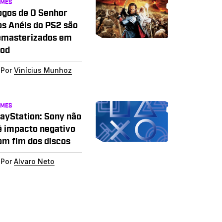
AMES
ogos de O Senhor
os Anéis do PS2 são
emasterizados em
od
Por
Vinícius Munhoz
AMES
layStation: Sony não
ê impacto negativo
om fim dos discos
Por
Alvaro Neto