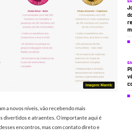
G
J
d
r
m
G
P
v
c
Imagem: Niantic
m a novos níveis, vão recebendo mais
s divertidos e atraentes. O importante aqui é
 desses encontros, mas com contato direto e