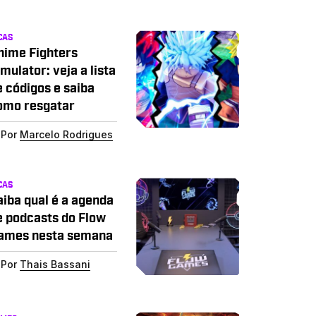
CAS
nime Fighters
mulator: veja a lista
e códigos e saiba
omo resgatar
Por
Marcelo Rodrigues
CAS
aiba qual é a agenda
e podcasts do Flow
ames nesta semana
Por
Thais Bassani