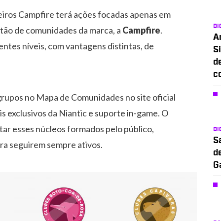
eiros Campfire terá ações focadas apenas em
DI
estão de comunidades da marca, a
Campfire
.
A
entes níveis, com vantagens distintas, de
Si
d
c
rupos no Mapa de Comunidades no site oficial
is exclusivos da Niantic e suporte in-game. O
tar esses núcleos formados pelo público,
DI
S
ara seguirem sempre ativos.
d
G