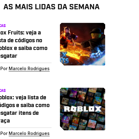
AS MAIS LIDAS DA SEMANA
CAS
ox Fruits: veja a
sta de códigos no
oblox e saiba como
esgatar
Por
Marcelo Rodrigues
CAS
blox: veja lista de
ódigos e saiba como
esgatar itens de
raça
Por
Marcelo Rodrigues