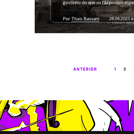
gostinho do que os fãs podem esp
Por
Thais Bassani
28.04.2025 à
ANTERIOR
1
2