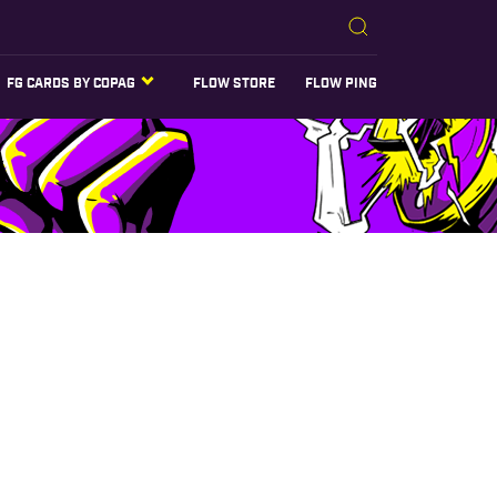
FG CARDS BY COPAG
FLOW STORE
FLOW PING