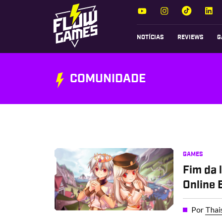
NOTÍCIAS
REVIEWS
G
COMUNIDADE
GAMES
Fim da 
Online 
Por
Thai