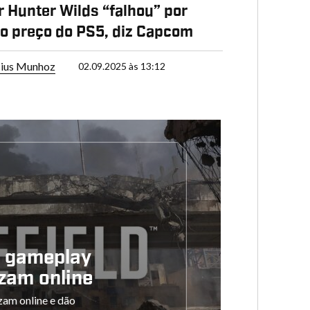
 Hunter Wilds “falhou” por
o preço do PS5, diz Capcom
cius Munhoz
02.09.2025 às 13:12
 gameplay
azam online
zam online e dão