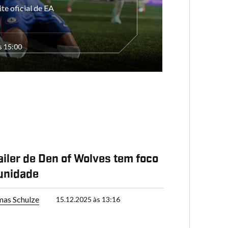
ite oficial de EA
s 15:00
ailer de Den of Wolves tem foco
unidade
as Schulze
15.12.2025 às 13:16