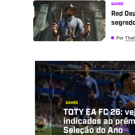
GAMES
Red De
segredo
Por
Thai
GAMES
TOTY EA FC 26: ve
indicados ao prêm
Seleção do Ano