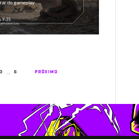
erar do gameplay
s 9:35
…
3
6
PRÓXIMO