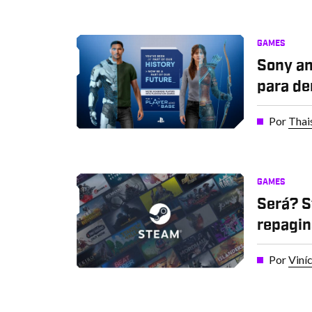
GAMES
Sony an
para de
Por
Thai
GAMES
Será? S
repagin
Por
Viní