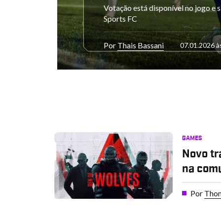
Votação está disponível no jogo e s
Sports FC
Por
Thais Bassani
07.01.2026 à
GAMES
Novo tr
na com
Por
Thom