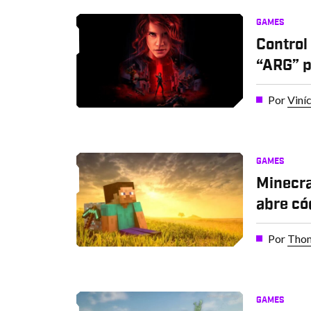
GAMES
Control
“ARG” p
Por
Viní
GAMES
Minecra
abre có
Por
Thom
GAMES