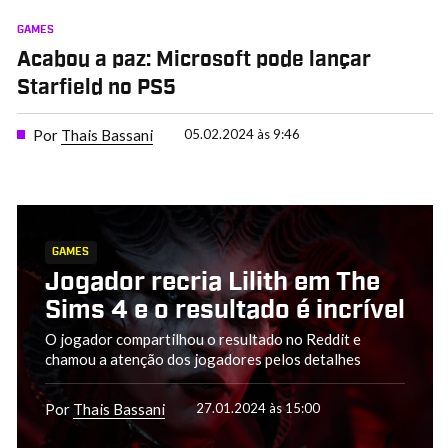
GAMES
Acabou a paz: Microsoft pode lançar
Starfield no PS5
Por
Thais Bassani
05.02.2024 às 9:46
GAMES
Jogador recria Lilith em The
Sims 4 e o resultado é incrível
O jogador compartilhou o resultado no Reddit e
chamou a atenção dos jogadores pelos detalhes
Por
Thais Bassani
27.01.2024 às 15:00