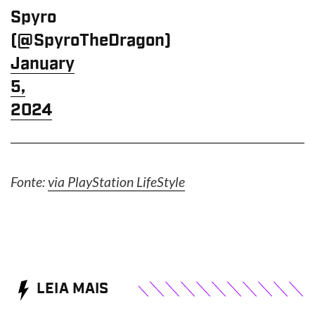
Spyro
(@SpyroTheDragon)
January
5,
2024
Fonte:
via PlayStation LifeStyle
LEIA MAIS