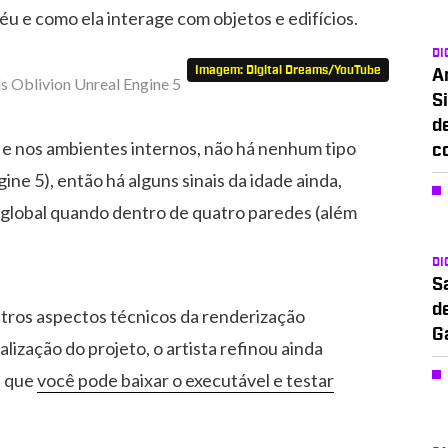
éu e como ela interage com objetos e edifícios.
DI
Imagem: Digital Dreams/YouTube
A
Si
d
e nos ambientes internos, não há nenhum tipo
c
ine 5), então há alguns sinais da idade ainda,
 global quando dentro de quatro paredes (além
DI
S
d
utros aspectos técnicos da renderização
G
zação do projeto, o artista refinou ainda
é que
você pode baixar o executável e testar