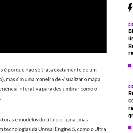
DI
Bl
li
R
r
as é porque não se trata exatamente de um
), mas sim uma maneira de visualizar o mapa
DI
eriência interativa para deslumbrar como o
Ro
.
c
r
g
xturas e modelos do título original, mas
om tecnologias da Unreal Engine 5, como o Ultra