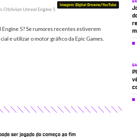
G
Imagem: Digital Dreams/YouTube
J
d
r
al Engine 5? Se rumores recentes estiverem
m
ial e utilizar o motor gráfico da Epic Games.
G
P
v
c
 pode ser jogado do começo ao fim