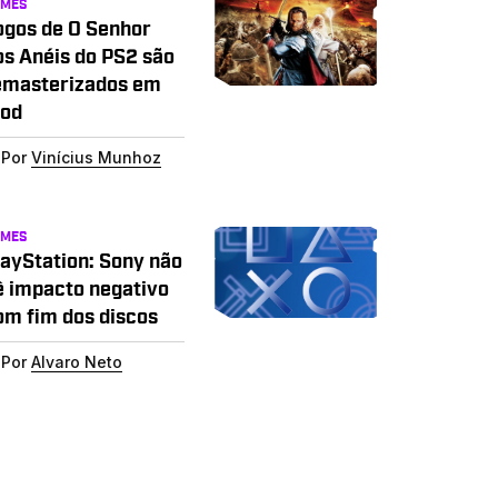
AMES
ogos de O Senhor
os Anéis do PS2 são
emasterizados em
od
Por
Vinícius Munhoz
AMES
layStation: Sony não
ê impacto negativo
om fim dos discos
Por
Alvaro Neto