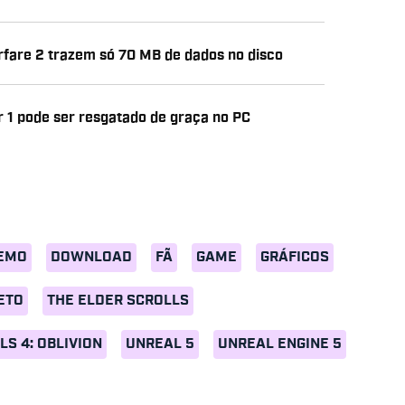
arfare 2 trazem só 70 MB de dados no disco
 1 pode ser resgatado de graça no PC
EMO
DOWNLOAD
FÃ
GAME
GRÁFICOS
ETO
THE ELDER SCROLLS
LS 4: OBLIVION
UNREAL 5
UNREAL ENGINE 5