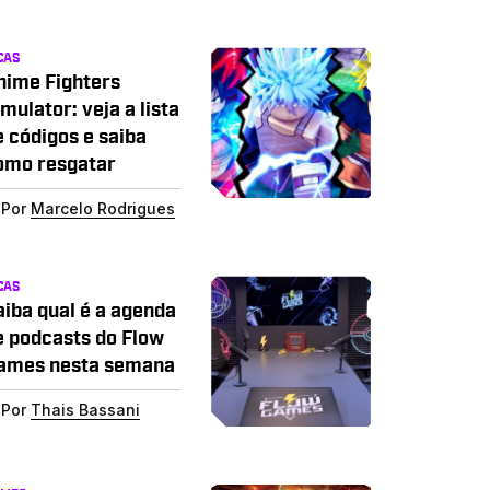
CAS
nime Fighters
mulator: veja a lista
e códigos e saiba
omo resgatar
Por
Marcelo Rodrigues
CAS
aiba qual é a agenda
e podcasts do Flow
ames nesta semana
Por
Thais Bassani