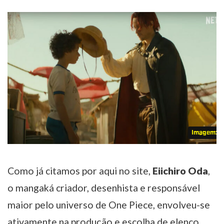
Imagem: Ne
Como já citamos por aqui no site,
Eiichiro Oda
,
o mangaká criador, desenhista e responsável
maior pelo universo de One Piece, envolveu-se
ativamente na produção e escolha de elenco,