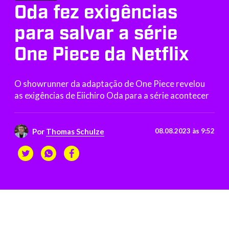
Oda fez exigências
para salvar a série
One Piece da Netflix
O showrunner da adaptação de One Piece revelou
as exigências de Eiichiro Oda para a série acontecer
Por
Thomas Schulze
08.08.2023 às 9:52