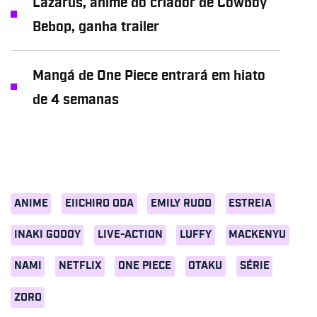
Lazarus, anime do criador de Cowboy
Bebop, ganha trailer
Mangá de One Piece entrará em hiato
de 4 semanas
ANIME
EIICHIRO ODA
EMILY RUDD
ESTREIA
INAKI GODOY
LIVE-ACTION
LUFFY
MACKENYU
NAMI
NETFLIX
ONE PIECE
OTAKU
SÉRIE
ZORO