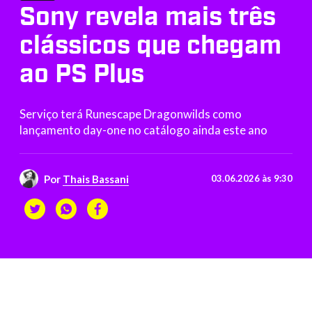
Sony revela mais três
clássicos que chegam
ao PS Plus
Serviço terá Runescape Dragonwilds como
lançamento day-one no catálogo ainda este ano
Por
Thais Bassani
03.06.2026 às 9:30