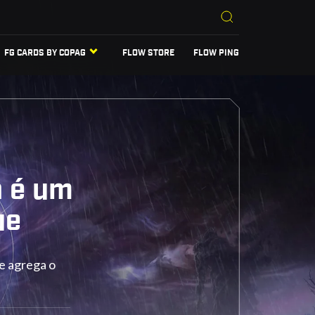
FG CARDS BY COPAG
FLOW STORE
FLOW PING
n é um
ue
e agrega o