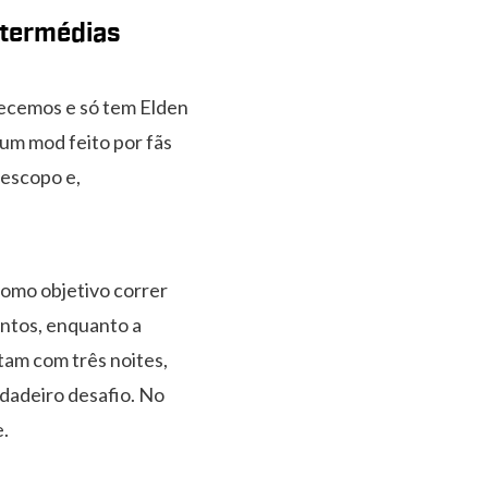
ntermédias
nhecemos e só tem Elden
 um mod feito por fãs
 escopo e,
como objetivo correr
entos, enquanto a
tam com três noites,
rdadeiro desafio. No
e.