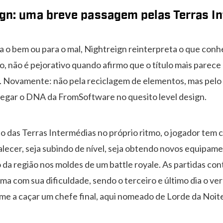
ign: uma breve passagem pelas Terras I
para o bem ou para o mal, Nightreign reinterpreta o que co
o, não é pejorativo quando afirmo que o título mais parece
a. Novamente: não pela reciclagem de elementos, mas pelo
regar o DNA da FromSoftware no quesito level design.
ão das Terras Intermédias no próprio ritmo, o jogador tem 
alecer, seja subindo de nível, seja obtendo novos equipam
 da região nos moldes de um battle royale. As partidas con
uma com sua dificuldade, sendo o terceiro e último dia o ve
ume a caçar um chefe final, aqui nomeado de Lorde da Noit