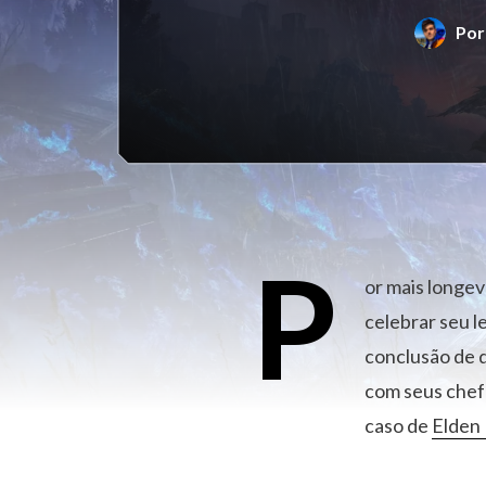
Po
P
or mais longev
celebrar seu l
conclusão de q
com seus chef
caso de
Elden 