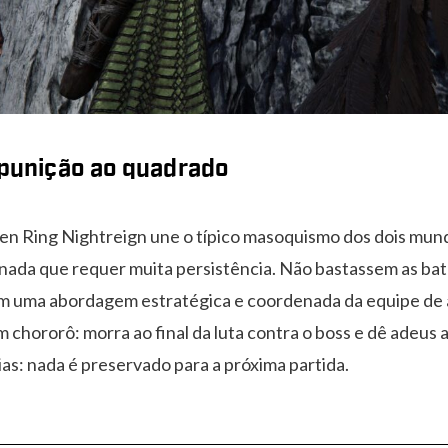
= punição ao quadrado
en Ring Nightreign une o típico masoquismo dos dois mundo
ornada que requer muita persistência. Não bastassem as b
em uma abordagem estratégica e coordenada da equipe de a
 chororô: morra ao final da luta contra o boss e dê adeus 
as: nada é preservado para a próxima partida.