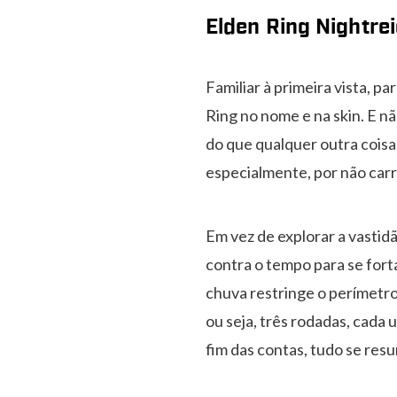
Elden Ring Nightre
Familiar à primeira vista, 
Ring no nome e na skin. E nã
do que qualquer outra cois
especialmente, por não car
Em vez de explorar a vastid
contra o tempo para se fort
chuva restringe o perímetro
ou seja, três rodadas, cada 
fim das contas, tudo se res