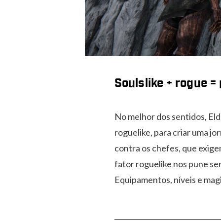
Soulslike + rogue 
No melhor dos sentidos, Eld
roguelike, para criar uma j
contra os chefes, que exig
fator roguelike nos pune sem
Equipamentos, níveis e magi