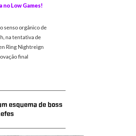
ra no Low Games!
no senso orgânico de
h, na tentativa de
den Ring Nightreign
ovação final
 num esquema de boss
hefes