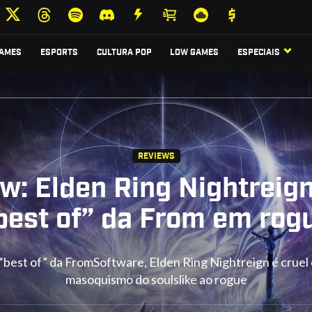
AMES
ESPORTS
CULTURA POP
LOW GAMES
ESPECIAIS
REVIEWS
w: Elden Ring Nightreig
best of” da From em rog
best of” da FromSoftware, Elden Ring Nightreign é cruel 
masoquismo do soulslike ao rogue