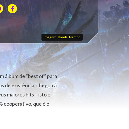
Imagem: Bandai Namco
um álbum de “best of” para
s de existência, chegou à
 maiores hits – isto é,
% cooperativo, que é o