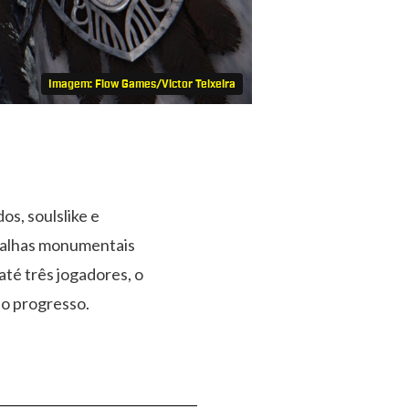
Imagem: Flow Games/Victor Teixeira
s, soulslike e
atalhas monumentais
té três jogadores, o
ao progresso.