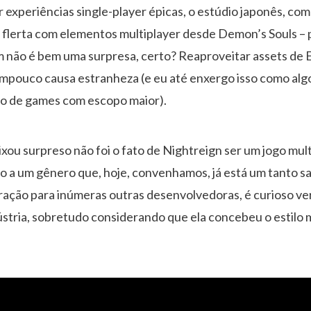
 experiências single-player épicas, o estúdio japonês, c
 flerta com elementos multiplayer desde Demon’s Souls – 
 não é bem uma surpresa, certo? Reaproveitar assets de E
tampouco causa estranheza (e eu até enxergo isso como alg
o de games com escopo maior).
xou surpreso não foi o fato de Nightreign ser um jogo mult
o a um gênero que, hoje, convenhamos, já está um tanto 
spiração para inúmeras outras desenvolvedoras, é curioso v
ústria, sobretudo considerando que ela concebeu o estilo m