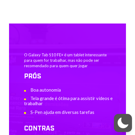
O Galaxy Tab S10 FE+ é um tablet interessante
para quem for trabalhar, mas não pode ser
recomendado para quem quer jogar
PRÓS
Boa autonomia
Tela grande é ótima para assistir vídeos e
trabalhar
S-Pen ajuda em diversas tarefas
CONTRAS