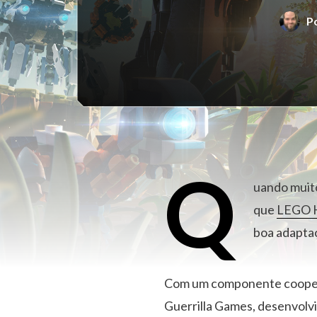
P
Q
uando muito
que
LEGO H
boa adaptaç
Com um componente cooperati
Guerrilla Games, desenvolvi