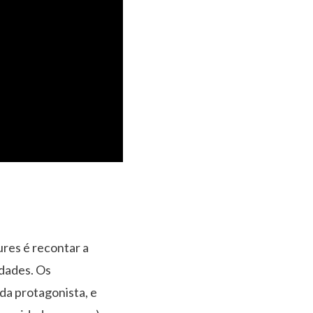
res é recontar a
idades. Os
 da protagonista, e