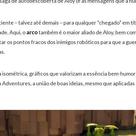
a saga de autodescoberta de Aloy (e as mensagens que a h
ciente – talvez até demais – para qualquer “chegado” em tí
ade. Aqui, o
arco
também é o maior aliado de Aloy, bem co
ar os pontos fracos dos inimigos robóticos para que a gue
s.
 isométrica, gráficos que valorizam a essência bem-humor
Adventures, a união de boas ideias, mesmo que aplicadas 