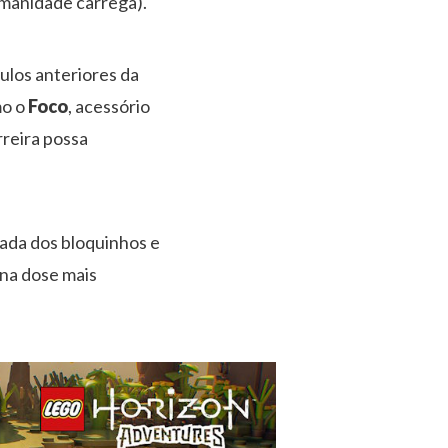
umanidade carrega).
tulos anteriores da
mo o
Foco
, acessório
rreira possa
ada dos bloquinhos e
na dose mais