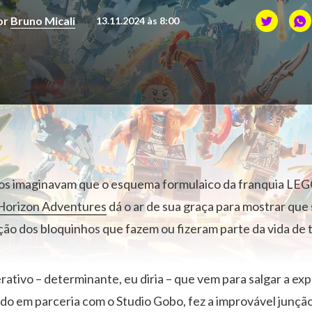
or
Bruno Micali
13.11.2024 às 8:00
s imaginavam que o esquema formulaico da franquia LEGO 
orizon Adventures
dá o ar de sua graça para mostrar qu
ão dos bloquinhos que fazem ou fizeram parte da vida de 
vo – determinante, eu diria – que vem para salgar a expe
do em parceria com o Studio Gobo, fez a improvável junçã