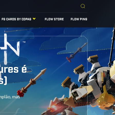
FG CARDS BY COPAG
FLOW STORE
FLOW PING
ures é
s)
mplão, mas