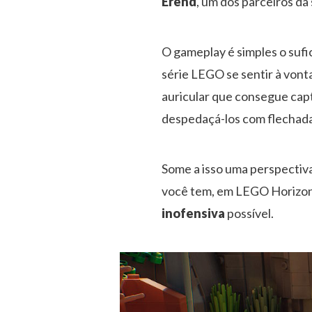
Erend
, um dos parceiros d
O gameplay é simples o sufi
série LEGO se sentir à vont
auricular que consegue capt
despedaçá-los com flechada
Some a isso uma perspectiva
você tem, em LEGO Horizon 
inofensiva
possível.