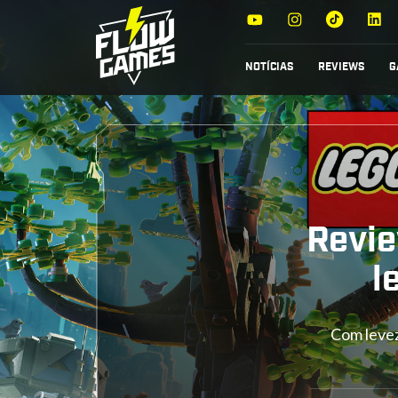
NOTÍCIAS
REVIEWS
G
Revie
l
Com levez