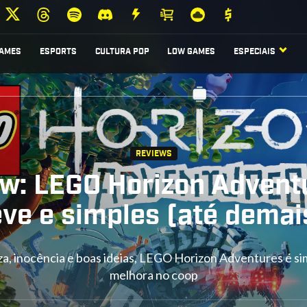
AMES
ESPORTS
CULTURA POP
LOW GAMES
ESPECIAIS
REVIEWS
w: LEGO Horizon Advent
eve e simples (até demai
a, inocência e boas ideias, LEGO Horizon Adventures é si
melhora no coop