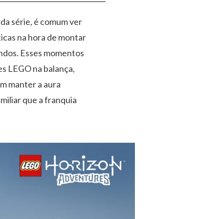
s da série, é comum ver
ticas na hora de montar
undos. Esses momentos
es LEGO na balança,
m manter a aura
miliar que a franquia