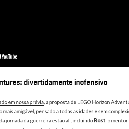
tures: divertidamente inofensivo
tado em nossa prévia
, a proposta de LEGO Horizon Adventu
o mais amigável, pensado a todas as idades e sem complex
a jornada da guerreira estão ali, incluindo
Rost
, o mentor