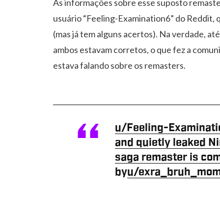
As informações sobre esse suposto remaste
usuário “Feeling-Examination6” do Reddit,
(mas já tem alguns acertos). Na verdade, at
ambos estavam corretos, o que fez a comuni
estava falando sobre os remasters.
u/Feeling-Examinatio
and quietly leaked Ni
saga remaster is comi
by
u/exra_bruh_mom