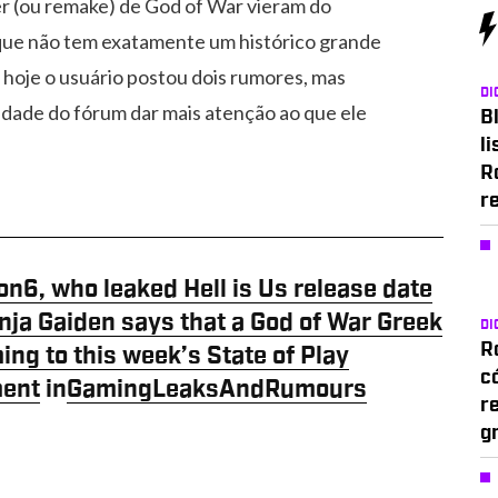
r (ou remake) de God of War vieram do
 que não tem exatamente um histórico grande
é hoje o usuário postou dois rumores, mas
DI
dade do fórum dar mais atenção ao que ele
Bl
li
R
r
n6, who leaked Hell is Us release date
nja Gaiden says that a God of War Greek
DI
Ro
ng to this week’s State of Play
c
ent
in
GamingLeaksAndRumours
r
g