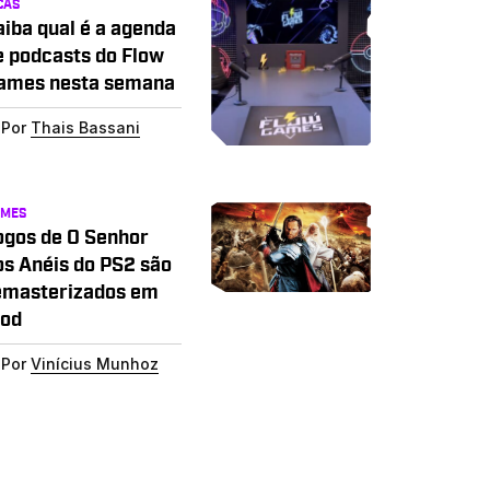
CAS
aiba qual é a agenda
e podcasts do Flow
ames nesta semana
Por
Thais Bassani
AMES
ogos de O Senhor
os Anéis do PS2 são
emasterizados em
od
Por
Vinícius Munhoz