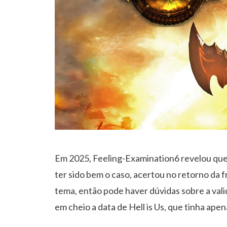
Em 2025, Feeling-Examination6 revelou que 
ter sido bem o caso, acertou no retorno da f
tema, então pode haver dúvidas sobre a vali
em cheio a data de Hell is Us, que tinha ape