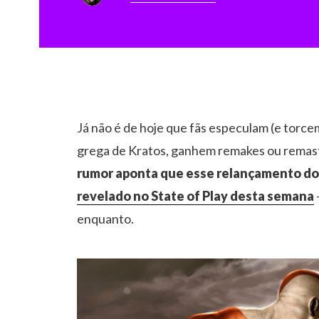
Já não é de hoje que fãs especulam (e torc
grega de Kratos, ganhem remakes ou remast
rumor aponta que esse relançamento dos 
revelado no State of Play desta semana
enquanto.