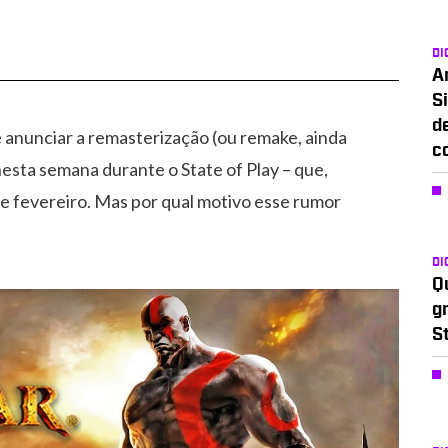
DI
A
Si
d
anunciar a remasterização (ou remake, ainda
c
nesta semana durante o State of Play – que,
e fevereiro. Mas por qual motivo esse rumor
DI
Q
g
S