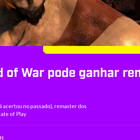
d of War pode ganhar r
á acertou no passado), remaster dos
ate of Play
41