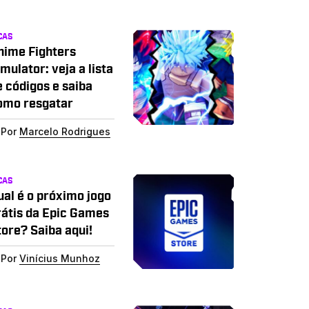
CAS
nime Fighters
mulator: veja a lista
e códigos e saiba
omo resgatar
Por
Marcelo Rodrigues
CAS
ual é o próximo jogo
rátis da Epic Games
tore? Saiba aqui!
Por
Vinícius Munhoz