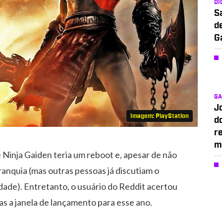
DI
S
d
G
G
J
Imagem: PlayStation
d
r
m
Ninja Gaiden teria um reboot e, apesar de não
ranquia (mas outras pessoas já discutiam o
dade). Entretanto, o usuário do Reddit acertou
nas a janela de lançamento para esse ano.