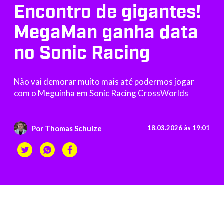
Encontro de gigantes!
MegaMan ganha data
no Sonic Racing
Não vai demorar muito mais até podermos jogar
com o Meguinha em Sonic Racing CrossWorlds
Por
Thomas Schulze
18.03.2026 às 19:01