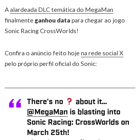
A
alardeada DLC temática do MegaMan
finalmente
ganhou data
para chegar ao jogo
Sonic Racing CrossWorlds!
Confira o anúncio feito hoje
na rede social X
pelo próprio perfil oficial do Sonic:
There's no
about it…
@MegaMan
is blasting into
Sonic Racing: CrossWorlds on
March 25th!