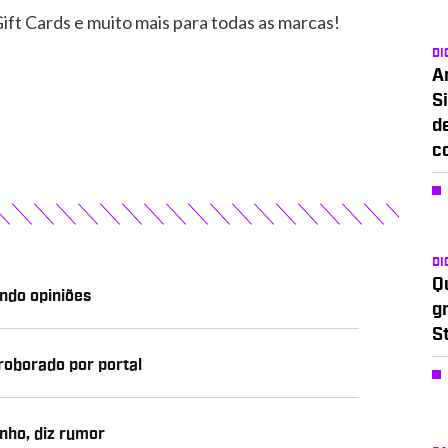
ift Cards e muito mais para todas as marcas!
DI
A
Si
d
c
DI
Q
indo opiniões
g
S
roborado por portal
unho, diz rumor