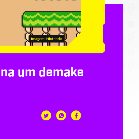
Imagem: Nintendo
gina um demake