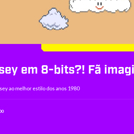
sey em 8-bits?! Fã ima
sey ao melhor estilo dos anos 1980
00