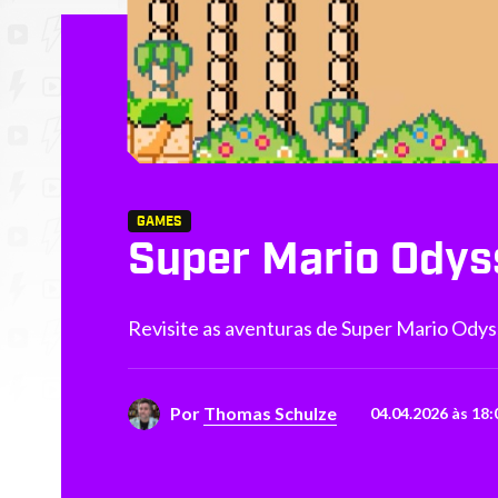
GAMES
Super Mario Odys
Revisite as aventuras de Super Mario Odys
Por
Thomas Schulze
04.04.2026 às 18: