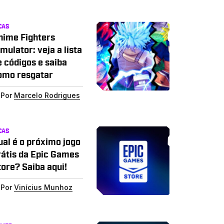
CAS
nime Fighters
mulator: veja a lista
e códigos e saiba
omo resgatar
Por
Marcelo Rodrigues
CAS
ual é o próximo jogo
rátis da Epic Games
tore? Saiba aqui!
Por
Vinícius Munhoz