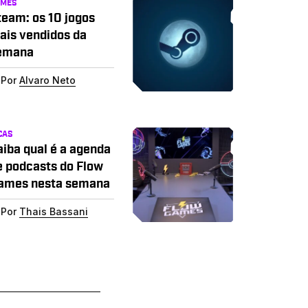
AMES
team: os 10 jogos
ais vendidos da
emana
Por
Alvaro Neto
CAS
aiba qual é a agenda
e podcasts do Flow
ames nesta semana
Por
Thais Bassani