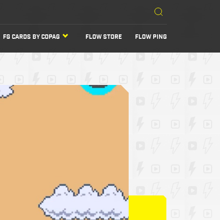
FG CARDS BY COPAG
FLOW STORE
FLOW PING