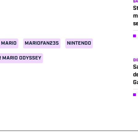
G
S
m
s
MARIO
MARIOFAN235
NINTENDO
 MARIO ODYSSEY
DI
S
d
G