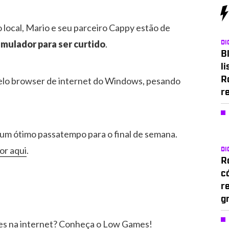
ocal, Mario e seu parceiro Cappy estão de
mulador para ser curtido
.
DI
Bl
li
elo browser de internet do Windows, pesando
R
r
 um ótimo passatempo para o final de semana.
or aqui
.
DI
Ro
c
r
g
es na internet? Conheça o Low Games!