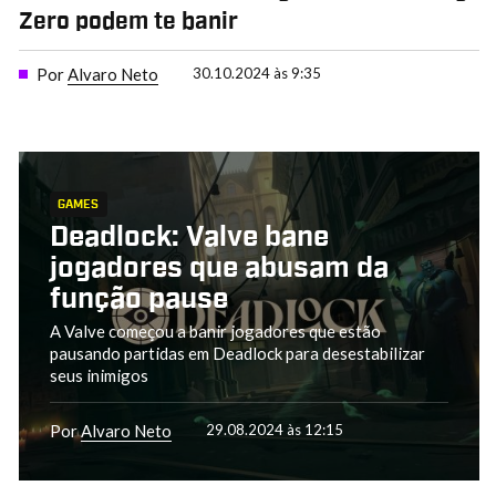
Zero podem te banir
Por
Alvaro Neto
30.10.2024 às 9:35
GAMES
Deadlock: Valve bane
jogadores que abusam da
função pause
A Valve começou a banir jogadores que estão
pausando partidas em Deadlock para desestabilizar
seus inimigos
Por
Alvaro Neto
29.08.2024 às 12:15